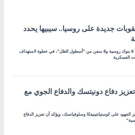
وبات جديدة على روسيا.. سيبيها يحدد
ة
العقوبات تشمل 19 كياناً بينها 6 بنوك روسية و6 سفن من "أسطول الظل"، في خطوة لاستهداف
ات العسكرية
عزيز دفاع دونيتسك والدفاع الجوي مع
ز الجهود على كوستيانتينيفكا وسلوفيانسك، ويؤكد أن تعزيز الدفاع
سية"