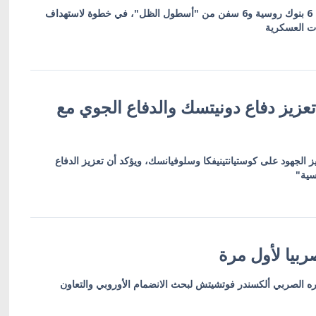
العقوبات تشمل 19 كياناً بينها 6 بنوك روسية و6 سفن من "أسطول الظل"، في خطوة لاستهداف
ات العسكرية
عزيز دفاع دونيتسك والدفاع الجوي مع
ز الجهود على كوستيانتينيفكا وسلوفيانسك، ويؤكد أن تعزيز الدفاع
سية"
بيا لأول مرة
ره الصربي ألكسندر فوتشيتش لبحث الانضمام الأوروبي والتعاون