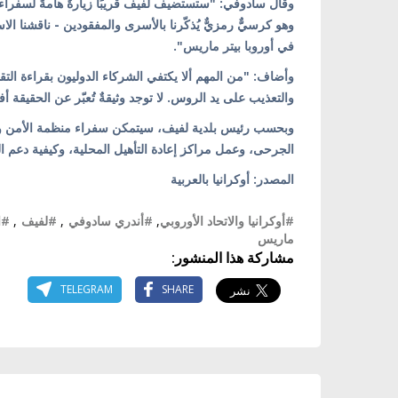
وقال سادوفي: "ستستضيف لفيف قريبًا زيارةً هامةً لسفراء 
وهو كرسيٌّ رمزيٌّ يُذكّرنا بالأسرى والمفقودين - ناقشنا ا
في أوروبا بيتر ماريس".
وأضاف: "من المهم ألا يكتفي الشركاء الدوليون بقراءة التق
والتعذيب على يد الروس. لا توجد وثيقةٌ تُعبّر عن الحقيق
وبحسب رئيس بلدية لفيف، سيتمكن سفراء منظمة الأمن والتع
الجرحى، وعمل مراكز إعادة التأهيل المحلية، وكيفية دعم المد
المصدر: أوكرانيا بالعربية
#أوكرانيا والاتحاد الأوروبي
,
#أندري سادوفي
,
#لفيف
,
#ا
ماريس
مشاركة هذا المنشور:
TELEGRAM
SHARE