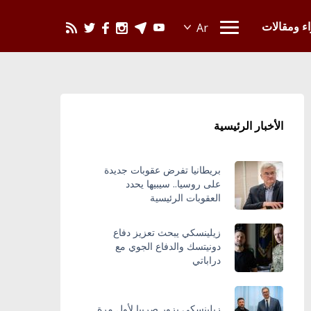
يحدث في العالم
اء ومقالات
الأخبار الرئيسية
بريطانيا تفرض عقوبات جديدة
على روسيا.. سيبيها يحدد
العقوبات الرئيسية
زيلينسكي يبحث تعزيز دفاع
دونيتسك والدفاع الجوي مع
دراباتي
زيلينسكي يزور صربيا لأول مرة