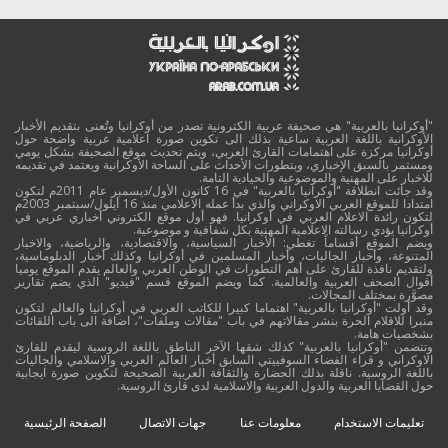
"أوكرانيا بالعربية" هي صحيفة عربية الكترونية تصدر من أوكرانيا وتُعنى بتقديم الأخبار
الأوكرانية باللغة العربية ساعية بذلك الى تكوين صورة اعلامية عربية واضحة حول
أوكرانيا مركزة على اهتمامات القارئ العربي، ويتم تحديث موقع الصحيفة بشكل يومي
ومستمر بالسبق الإخباري، وبتطورات الأحداث على الساحة الأوكرانية ويعتمد في تقديمه
للاخبار على المهنية والموضوعية والحيادية التامة.
وقد جائت انطلاقة "أوكرانيا بالعربية" في 16 كانون الأول/ديسمبر عام 2011م لتكون
امتدادا للموقع العربي الاوكراني والذي بدأ عمله الاعلامي منذ 16 أيلول/سبتمبر 2003م
لتكون رائدة الاعلام العربي في أوكرانيا. فهو أول موقع الكتروني أخباري عربي في
أوكرانيا يؤدي رسالته الاعلامية المهنية بكل شفافية و موضوعية.
ويضم الموقع أقساماً تغطي: الأخبار السياسية، والاقتصادية، والرياضية، والاخبار
المتنوعة، وأخبار الجاليات، وأخبار المسلمين في أوكرانيا وكذلك أخبار الدبلوماسية،
ولتقديم نافذة للقارئ على أهم التطورات في الوطن العربي والعالم يقدم الموقع يوميا
أقوال الصحف العربية والعالمية. كما ويضم الموقع قسم "فيديو" الذي يضم تقارير
مصوَّرة بمختلف المجالات.
وقد أولت "أوكرانيا بالعربية" اهتماما كبيرا للكاتب العربي في أوكرانيا والعالم لتكون
منبرا للاقلام الحرة بنشر مقالاتهم في باب "مقالات وملفات"، اضافة الى باب اللقائات
بشخصيات هامة.
وتتضمن "أوكرانيا بالعربية" كذلك شقها الآخر الناطق باللغة الروسية ليقدم للقارئ
الاوكراني و قراء الفضاء السوفييتي السابق أخبار العالم العربي والاسلامي والجاليات
باللغة الروسية. ناقلة بذلك الحضارة والثقافة العربية الصحيحة لتكوين صورة ايجابية
حول القضايا العربية والدول العربية والاسلامية لدى قارئ الروسية.
تعليمات الاستخدام
معلومات عنا
جهات الاتصال
الصفحة الرئيسية