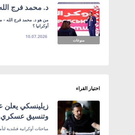
د. محمد فرج الله
من هو د. محمد فرج الله - م
أوكرانيا ؟
10.07.2026
منوعات
اختيار القراء
زيلينسكي يعلن ع
وتنسيق عسكري
مباحثات أوكرانية فنلندية لت