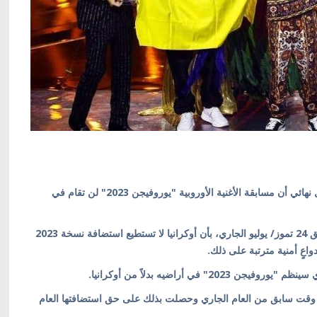
كييف/ أوكرانيا بالعربية/ قررت هيئة الإذاعة الأوروبية بشكل نهائي أن مسابقة الأغنية الأوروبية "يوروفيجن 2023" لن تقام في
وأوضحت الهيئة في بيان صحفي نشرته اليوم الاثنين الموافق 24 تموز/ يوليو الجاري، بأن أوكرانيا لا تستطيع استضافة نسخة 2023
عٍ أمنية مترتبة على ذلك.
 في أراضيه بدلاً من أوكرانيا.
ي وقت سابق من العام الجاري وحصلت بذلك على حق استضافتها العام