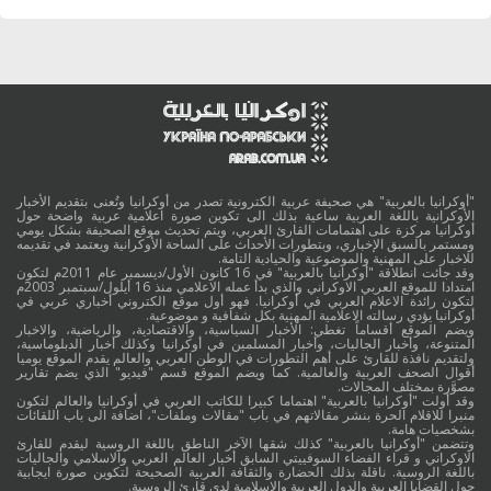
"أوكرانيا بالعربية" هي صحيفة عربية الكترونية تصدر من أوكرانيا وتُعنى بتقديم الأخبار
الأوكرانية باللغة العربية ساعية بذلك الى تكوين صورة اعلامية عربية واضحة حول
أوكرانيا مركزة على اهتمامات القارئ العربي، ويتم تحديث موقع الصحيفة بشكل يومي
ومستمر بالسبق الإخباري، وبتطورات الأحداث على الساحة الأوكرانية ويعتمد في تقديمه
للاخبار على المهنية والموضوعية والحيادية التامة.
وقد جائت انطلاقة "أوكرانيا بالعربية" في 16 كانون الأول/ديسمبر عام 2011م لتكون
امتدادا للموقع العربي الاوكراني والذي بدأ عمله الاعلامي منذ 16 أيلول/سبتمبر 2003م
لتكون رائدة الاعلام العربي في أوكرانيا. فهو أول موقع الكتروني أخباري عربي في
أوكرانيا يؤدي رسالته الاعلامية المهنية بكل شفافية و موضوعية.
ويضم الموقع أقساماً تغطي: الأخبار السياسية، والاقتصادية، والرياضية، والاخبار
المتنوعة، وأخبار الجاليات، وأخبار المسلمين في أوكرانيا وكذلك أخبار الدبلوماسية،
ولتقديم نافذة للقارئ على أهم التطورات في الوطن العربي والعالم يقدم الموقع يوميا
أقوال الصحف العربية والعالمية. كما ويضم الموقع قسم "فيديو" الذي يضم تقارير
مصوَّرة بمختلف المجالات.
وقد أولت "أوكرانيا بالعربية" اهتماما كبيرا للكاتب العربي في أوكرانيا والعالم لتكون
منبرا للاقلام الحرة بنشر مقالاتهم في باب "مقالات وملفات"، اضافة الى باب اللقائات
بشخصيات هامة.
وتتضمن "أوكرانيا بالعربية" كذلك شقها الآخر الناطق باللغة الروسية ليقدم للقارئ
الاوكراني و قراء الفضاء السوفييتي السابق أخبار العالم العربي والاسلامي والجاليات
باللغة الروسية. ناقلة بذلك الحضارة والثقافة العربية الصحيحة لتكوين صورة ايجابية
حول القضايا العربية والدول العربية والاسلامية لدى قارئ الروسية.