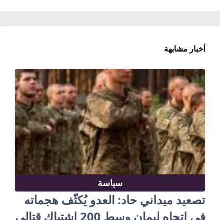
أخبار مشابهة
سياسة
تصعيد ميداني حاد: العدو يُكثّف هجماته
في اتجاه ليمان وسط 200 اشتباك قتالي