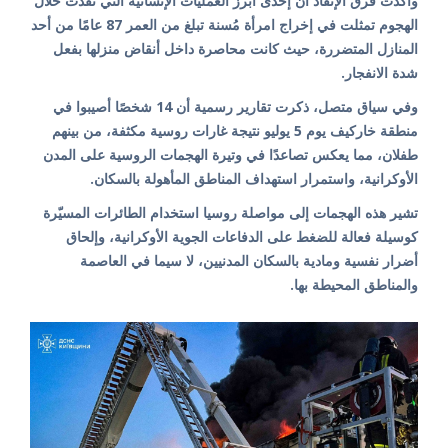
وأكدت فرق الإنقاذ أن إحدى أبرز العمليات الإنسانية التي نُفذت خلال
الهجوم تمثلت في إخراج امرأة مُسنة تبلغ من العمر 87 عامًا من أحد
المنازل المتضررة، حيث كانت محاصرة داخل أنقاض منزلها بفعل
شدة الانفجار.
وفي سياق متصل، ذكرت تقارير رسمية أن 14 شخصًا أصيبوا في
منطقة خاركيف يوم 5 يوليو نتيجة غارات روسية مكثفة، من بينهم
طفلان، مما يعكس تصاعدًا في وتيرة الهجمات الروسية على المدن
الأوكرانية، واستمرار استهداف المناطق المأهولة بالسكان.
تشير هذه الهجمات إلى مواصلة روسيا استخدام الطائرات المسيّرة
كوسيلة فعالة للضغط على الدفاعات الجوية الأوكرانية، وإلحاق
أضرار نفسية ومادية بالسكان المدنيين، لا سيما في العاصمة
والمناطق المحيطة بها.