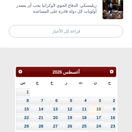
زيلينسكي: الدفاع الجوي لأوكرانيا يجب أن يتصدر
أولويات كل دولة قادرة على المساعدة
قراءة كل الأخبار
أغسطس
2026
ح
ن
ث
ر
خ
ج
س
1
8
7
6
5
4
3
2
15
14
13
12
11
10
9
22
21
20
19
18
17
16
29
28
27
26
25
24
23