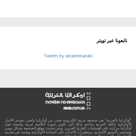
تابعونا عبر تويتر
Tweets by ukraineinarabi
"أوكرانيا بالعربية" هي صحيفة عربية الكترونية تصدر من أوكرانيا وتُعنى بتقديم الأخبار
الأوكرانية باللغة العربية ساعية بذلك الى تكوين صورة اعلامية عربية واضحة حول
أوكرانيا مركزة على اهتمامات القارئ العربي، ويتم تحديث موقع الصحيفة بشكل يومي
ومستمر بالسبق الإخباري، وبتطورات الأحداث على الساحة الأوكرانية ويعتمد في تقديمه
للاخبار على المهنية والموضوعية والحيادية التامة.