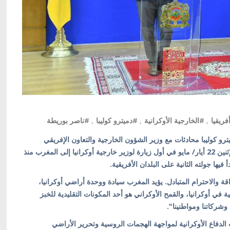
فريقيا
,
#الخارجية الأوكرانية
,
#دميترو كوليبا
,
#ناصر بوريطة
يترو كوليبا محادثات مع وزير الشؤون الخارجية والتعاون الإفريقي
والمغاربة المقيمين بالخارج ناصر بوريطة في الرباط يوم الإثنين 22 أيار/ مايو في أول زيارة لوزير خارجية أوكرانيا إلى المغرب منذ
ة والاحترام المتبادل. يؤيد المغرب سيادة ووحدة أراضي أوكرانيا،
ة في أوكرانيا، والقمح الأوكراني هو أحد المكونات التقليدية للخبز
 وشركاتنا ومواطنينا".
الدفاع الأوكرانية لمواجهة الهجمات الروسية وتحرير الأراضي