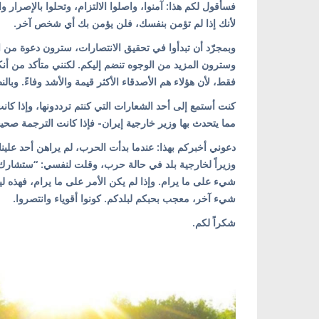
فسأقول لكم هذا: آمنوا، واصلوا الالتزام، وتحلوا بالإصرار وا
لأنك إذا لم تؤمن بنفسك، فلن يؤمن بك أي شخص آخر.
وبمجرّد أن تبدأوا في تحقيق الانتصارات، سترون دعوة م
وسترون المزيد من الوجوه تنضم إليكم. لكنني متأكد من أنكم
فقط، لأن هؤلاء هم الأصدقاء الأكثر قيمة والأشد وفاءً. وبال
كنت أستمع إلى أحد الشعارات التي كنتم ترددونها، وإذا كان
مما يتحدث بها وزير خارجية إيران- فإذا كانت الترجمة صح
دعوني أخبركم بهذا: عندما بدأت الحرب، لم يراهن أحد علي
وزيراً لخارجية بلد في حالة حرب، وقلت لنفسي: “ستشارك 
شيء على ما يرام. وإذا لم يكن الأمر على ما يرام، فهذه ل
شيء آخر، معجب بحبكم لبلدكم. كونوا أقوياء وانتصروا.
شكراً لكم.