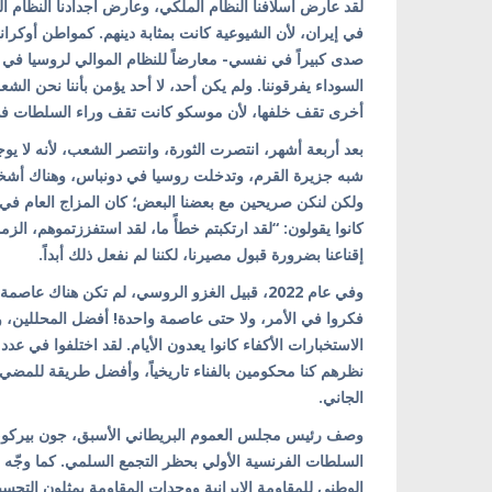
لقد عارض أسلافنا النظام الملكي، وعارض أجدادنا النظام السو
في إيران، لأن الشيوعية كانت بمثابة دينهم. كمواطن أوكر
السوداء يفرقوننا. ولم يكن أحد، لا أحد يؤمن بأننا نحن الش
أخرى تقف خلفها، لأن موسكو كانت تقف وراء السلطات ف
بعد أربعة أشهر، انتصرت الثورة، وانتصر الشعب، لأنه لا يو
شبه جزيرة القرم، وتدخلت روسيا في دونباس، وهناك أشخا
ولكن لنكن صريحين مع بعضنا البعض؛ كان المزاج العام في أو
كانوا يقولون: “لقد ارتكبتم خطأً ما، لقد استفززتموهم، الز
إقناعنا بضرورة قبول مصيرنا، لكننا لم نفعل ذلك أبداً.
وفي عام 2022، قبيل الغزو الروسي، لم تكن هناك
فكروا في الأمر، ولا حتى عاصمة واحدة! أفضل المحللين، 
الاستخبارات الأكفاء كانوا يعدون الأيام. لقد اختلفوا في عدد 
نظرهم كنا محكومين بالفناء تاريخياً، وأفضل طريقة للمضي
الجاني.
وصف رئيس مجلس العموم البريطاني الأسبق، جون بيركو، الس
السلطات الفرنسية الأولي بحظر التجمع السلمي. كما وجّه بي
الوطني للمقاومة الإيرانية ووحدات المقاومة يمثلون التجسيد