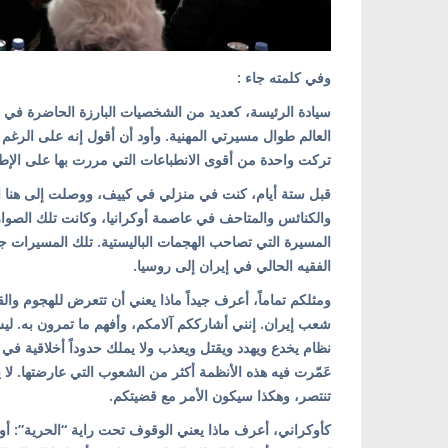
وفي كلمته جاء :
سيادة الرئيسة، كعديد من الشخصيات البارزة الحاضرة في ه
العالم طوال مسيرتي المهنية. وأود أن أقول إنه على الرغم 
تركت واحدة من أقوى الانطباعات التي مررت بها على الإطل
قبل ستة أيام، كنت في منزلي في كييف، ووصلت إلى هنا اللي
والكنائس والمتاحف في عاصمة أوكرانيا، وكانت تلك الصواريخ
المسيرة التي تصاحب الهجمات الباليستية. تلك المسيرات جا
الفقيه الحالي في إيران إلى روسيا.
ومثلكم تماماً، أعرف جيداً ماذا يعني أن تتعرض للهجوم والق
شعب إيران. إنني أشارككم آلامكم، وأفهم ما تمرون به. ليس ا
نظام يخدع ويهدد ويقتل ويعذب ولا يملك حدوداً أخلاقية في 
عَمّرت فيه هذه الأنظمة أكثر من الشعوب التي عارضتها. لا 
تنتصر، وهكذا سيكون الأمر مع قضيتكم.
كأوكراني، أعرف ماذا يعني الوقوف تحت راية “الحرية”: أو