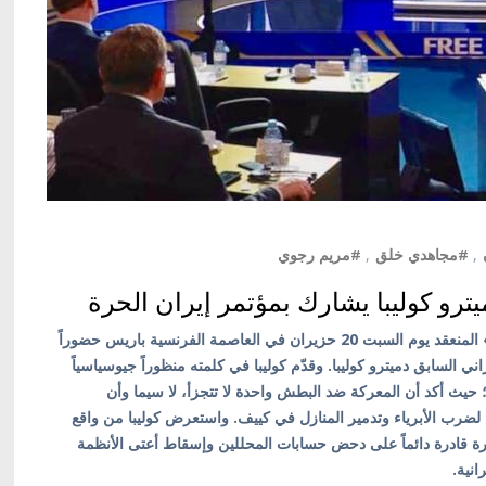
,
#مجاهدي خلق
,
#مريم رجوي
يترو كوليبا يشارك بمؤتمر إيران الحرة
باريس/ أوكرانيا بالعربية/ شهد مؤتمر «إيران الحرة 2026» المنعقد يوم السبت 20 حزيران في العاصمة الفرنسية باريس حضوراً
كراني السابق دميترو كوليبا. وقدّم كوليبا في كلمته منظوراً جيوسياسياً
ني؛ حيث أكد أن المعركة ضد البطش واحدة لا تتجزأ، لا سيما وأن
وم لضرب الأبرياء وتدمير المنازل في كييف. واستعرض كوليبا من واقع
رة قادرة دائماً على دحض حسابات المحللين وإسقاط أعتى الأنظمة
انية.