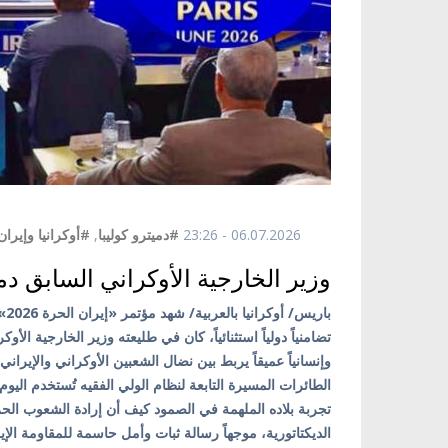
06.07.2026 - 23:26
#دميترو كوليبا
,
#أوكرانيا وإيران
وزير الخارجية الأوكراني السابق دم
تضامنياً دولياً استثنائياً، كان في طليعته وزير الخارجية الأو
وإنسانياً عميقاً يربط بين نضال الشعبين الأوكراني والإيرا
الطائرات المسيرة التابعة لنظام الولي الفقيه تُستخدم الي
تجربة بلاده الملهمة في الصمود كيف أن إرادة الشعوب الح
الديكتاتورية، موجهاً رسالة ثبات وأمل حاسمة للمقاومة الإير