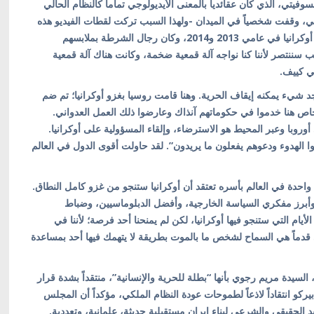
فيتي، الذي كان عقائدياً بالمعنى الأيديولوجي تماماً كالنظام الحالي
اني، وقفت شخصياً في الميدان -ولهذا السبب تركت لقطات الفيديو هذه
صدى كبيراً في نفسي- معارضاً للنظام الموالي لروسيا في أوكرانيا في عامي 2013 و2014، وكان رجال الشرطة بملابسهم
عب سننتصر لأننا كنا نواجه آلة قمعية ضخمة، وكانت هناك آلة قمعية
ي كييف.
جد شيء يمكنه إيقاف الحرية. وهنا قامت روسيا بغزو أوكرانيا؛ تم ضم
ص هنا خدموا في حكوماتهم آنذاك وعارضوا ذلك العمل العدواني.
روبا وعبر المحيط هو الاسترضاء، وإلقاء المسؤولية على أوكرانيا.
موا الهدوء ودعوهم يفعلون ما يريدون”. لقد حاولت أقوى الدول في العالم
 عاصمة واحدة في العالم بأسره تعتقد أن أوكرانيا ستنجو من غزو كامل النطاق.
وأبرز مفكري السياسة الخارجية، وأفضل الدبلوماسيين، وضباط
الأيام التي ستنجو فيها أوكرانيا، لكن لم يمنحنا أحد فرصة؛ لأننا في
 قدماً هي السماح لشخص ما بالموت بطريقة لا يتهمك فيها أحد بمساعدة
يدة مريم رجوي بأنها “بطلة للحرية والإنسانية”، منتقداً بشدة قرار
ركو انتقاداً لاذعاً لطموحات عودة النظام الملكي، مؤكداً أن المجلس
 الحقيقي والشرعي لبناء إيران مستقبلية حديثة، علمانية، وتعددية.