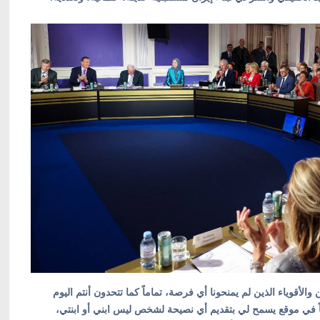
والأقوياء الذين لم يمنحونا أي فرصة، تماماً كما تتحدون أنتم اليوم
ً في موقع يسمح لي بتقديم أي نصيحة لشخص ليس ابني أو ابنتي،