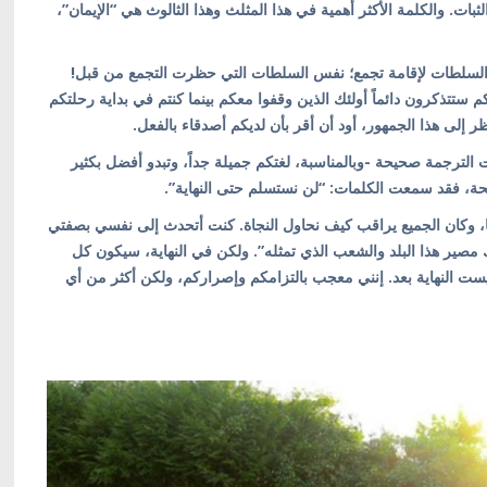
لثبات. والكلمة الأكثر أهمية في هذا المثلث وهذا الثالوث هي “الإيمان”،
ن السلطات لإقامة تجمع؛ نفس السلطات التي حظرت التجمع من قبل!
 ستتذكرون دائماً أولئك الذين وقفوا معكم بينما كنتم في بداية رحلتكم
نظر إلى هذا الجمهور، أود أن أقر بأن لديكم أصدقاء بالفعل.
ت الترجمة صحيحة -وبالمناسبة، لغتكم جميلة جداً، وتبدو أفضل بكثير
يحة، فقد سمعت الكلمات: “لن نستسلم حتى النهاية”.
نا، وكان الجميع يراقب كيف نحاول النجاة. كنت أتحدث إلى نفسي بصفتي
مصير هذا البلد والشعب الذي تمثله”. ولكن في النهاية، سيكون كل
يست النهاية بعد. إنني معجب بالتزامكم وإصراركم، ولكن أكثر من أي