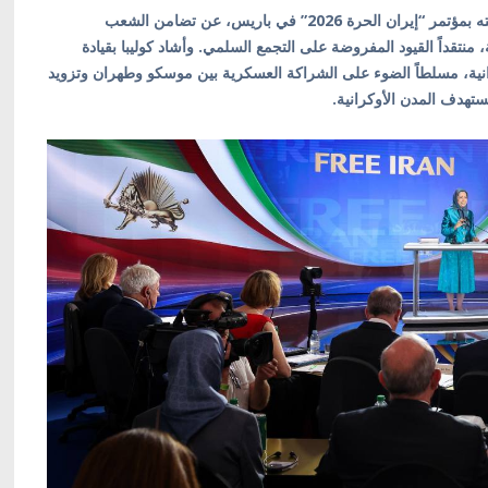
أعرب وزير خارجية أوكرانيا السابق، دميترو كوليبا، في كلمته بمؤتمر “إيران الحرة 2026” في باريس، عن تضامن الشعب
 منتقداً القيود المفروضة على التجمع السلمي. وأشاد كوليبا بقيادة
نية، مسلطاً الضوء على الشراكة العسكرية بين موسكو وطهران وتزويد
ستهدف المدن الأوكرانية.