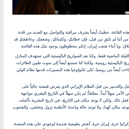
ذه القاعة، حظيتُ أيضاً بشرف مراقبة والتواصل مع العديد من قادة
من أننا لم نلتقِ من قبل، فإن خطابكِ، وكلماتكِ، وشغفكِ، وعاطفتكِ قد
اق. ويا أبناء شعب إيران، إنكم محظوظون بوجود مثل هذه القائدة.
لة الماضية فقط. وكنا نعد الصواريخ الباليستية التي تستهدف المنازل
 الباليستية روسية. ولكننا كنا نستمع أيضاً إلى صوت طنين الطائرات
ءت أيضاً من روسيا، لكن تكنولوجيا هذه المسيرات قدمها نظام الولي
تل والتدمير من قبل النظام الإيراني الذي يفرض قبضته حالياً على
لأمر سهلاً أبداً، مطلقاً؛ لم يكن سهلاً في التاريخ البشري مواجهة
فعل ذلك. ولكن لا يوجد مكان في التاريخ، في تاريخ البشرية بأكمله،
يوجد مكان كهذا، ولا توجد حالة واحدة؛ الأنظمة تزول وتختفي، والشعوب
كرانيا حرة، إيران حرة. أشعر بطبيعية شديدة لوجودي على هذه المنصة.