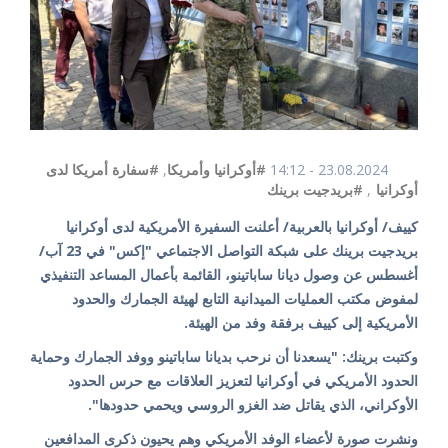
23.08.2024 - 14:12
#أوكرانيا وأمريكا
,
#سفارة أمريكا لدى
أوكرانيا
,
#بريدجيت برينك
كييف/ أوكرانيا بالعربية/ أعلنت السفيرة الأمريكية لدى أوكرانيا
بريدجيت برينك على شبكة التواصل الاجتماعي "إكس" في 23 آب/
أغسطس عن وصول ديانا ساباتينو، القائمة بأعمال المساعد التنفيذي
لمفوض مكتب العمليات الميدانية التابع لهيئة الجمارك والحدود
الأمريكية إلى كييف برفقة وفد من الهيئة.
وكتبت برينك: "يسعدنا أن نرحب بديانا ساباتينو ووفد الجمارك وحماية
الحدود الأمريكي في أوكرانيا لتعزيز العلاقات مع حرس الحدود
الأوكراني، الذي يقاتل ضد الغزو الروسي ويحمي حدودها".
ونشرت صورة لأعضاء الوفد الأمريكي وهم يحيون ذكرى المدافعين