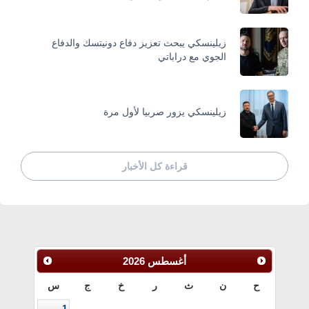
زيلينسكي يبحث تعزيز دفاع دونيتسك والدفاع
الجوي مع دراباتي
زيلينسكي يزور صربيا لأول مرة
قراءة كل الأخبار
أغسطس
2026
ح
ن
ث
ر
خ
ج
س
1