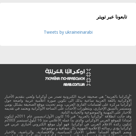
تابعونا عبر تويتر
Tweets by ukraineinarabi
"أوكرانيا بالعربية" هي صحيفة عربية الكترونية تصدر من أوكرانيا وتُعنى بتقديم الأخبار
الأوكرانية باللغة العربية ساعية بذلك الى تكوين صورة اعلامية عربية واضحة حول
أوكرانيا مركزة على اهتمامات القارئ العربي، ويتم تحديث موقع الصحيفة بشكل يومي
ومستمر بالسبق الإخباري، وبتطورات الأحداث على الساحة الأوكرانية ويعتمد في تقديمه
للاخبار على المهنية والموضوعية والحيادية التامة.
وقد جائت انطلاقة "أوكرانيا بالعربية" في 16 كانون الأول/ديسمبر عام 2011م لتكون
امتدادا للموقع العربي الاوكراني والذي بدأ عمله الاعلامي منذ 16 أيلول/سبتمبر 2003م
لتكون رائدة الاعلام العربي في أوكرانيا. فهو أول موقع الكتروني أخباري عربي في
أوكرانيا يؤدي رسالته الاعلامية المهنية بكل شفافية و موضوعية.
ويضم الموقع أقساماً تغطي: الأخبار السياسية، والاقتصادية، والرياضية، والاخبار
المتنوعة، وأخبار الجاليات، وأخبار المسلمين في أوكرانيا وكذلك أخبار الدبلوماسية،