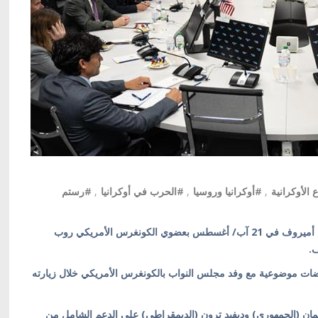
 الأوكرانية
,
#أوكرانيا وروسيا
,
#الحرب في أوكرانيا
,
#رستم
كييف/ أوكرانيا بالعربية/ التقى وزير الدفاع الأوكراني رستم أميروف في 21 آب/ أغسطس بعضوي الكونغرس الأمريكي روب
ف.
ت موضوعية مع وفد مجلس النواب بالكونغرس الأمريكي خلال زيارته
تمان (الجمهوري) وديفيد ترون (الديمقراطي) على الدعم الشامل من