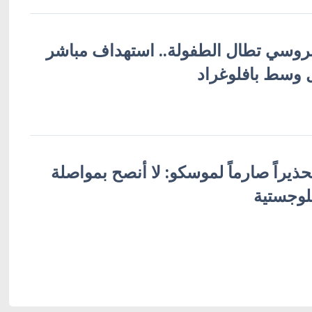
لروسي تطال الطفولة.. استهداف مباشر
ل وسط بافلوغراد
ذيراً صارماً لموسكو: لا أنصح بمواصلة
وجستية