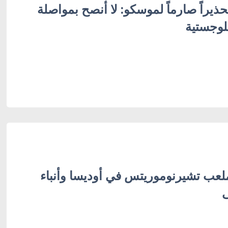
ذيراً صارماً لموسكو: لا أنصح بمواصلة
وجستية
ب تشيرنوموريتس في أوديسا وأنباء