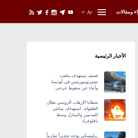
يحدث في العالم
اء ومقالات
الأخبار الرئيسية
قصف يستهدف ملعب
تشيرنوموريتس في أوديسا
وأنباء عن سقوط جرحى
شظايا الإرهاب الروسي تطال
الطفولة.. استهداف مباشر
للمدنيين والمنازل وسط
بافلوغراد
زيلينسكي يوجه تحذيراً صارماً