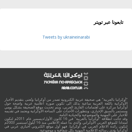
تابعونا عبر تويتر
Tweets by ukraineinarabi
"أوكرانيا بالعربية" هي صحيفة عربية الكترونية تصدر من أوكرانيا وتُعنى بتقديم الأخبار
الأوكرانية باللغة العربية ساعية بذلك الى تكوين صورة اعلامية عربية واضحة حول
أوكرانيا مركزة على اهتمامات القارئ العربي، ويتم تحديث موقع الصحيفة بشكل يومي
ومستمر بالسبق الإخباري، وبتطورات الأحداث على الساحة الأوكرانية ويعتمد في تقديمه
للاخبار على المهنية والموضوعية والحيادية التامة.
وقد جائت انطلاقة "أوكرانيا بالعربية" في 16 كانون الأول/ديسمبر عام 2011م لتكون
امتدادا للموقع العربي الاوكراني والذي بدأ عمله الاعلامي منذ 16 أيلول/سبتمبر 2003م
لتكون رائدة الاعلام العربي في أوكرانيا. فهو أول موقع الكتروني أخباري عربي في
أوكرانيا يؤدي رسالته الاعلامية المهنية بكل شفافية و موضوعية.