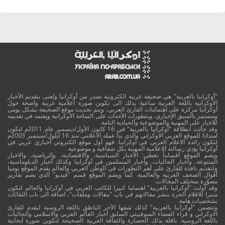
"أوكرانيا بالعربية" هي صحيفة عربية الكترونية تصدر من أوكرانيا وتُعنى بتقديم الأخبار
الأوكرانية باللغة العربية ساعية بذلك الى تكوين صورة اعلامية عربية واضحة حول
أوكرانيا مركزة على اهتمامات القارئ العربي، ويتم تحديث موقع الصحيفة بشكل يومي
ومستمر بالسبق الإخباري، وبتطورات الأحداث على الساحة الأوكرانية ويعتمد في تقديمه
للاخبار على المهنية والموضوعية والحيادية التامة.
وقد جائت انطلاقة "أوكرانيا بالعربية" في 16 كانون الأول/ديسمبر عام 2011م لتكون
امتدادا للموقع العربي الاوكراني والذي بدأ عمله الاعلامي منذ 16 أيلول/سبتمبر 2003م
لتكون رائدة الاعلام العربي في أوكرانيا. فهو أول موقع الكتروني أخباري عربي في
أوكرانيا يؤدي رسالته الاعلامية المهنية بكل شفافية و موضوعية.
ويضم الموقع أقساماً تغطي: الأخبار السياسية، والاقتصادية، والرياضية، والاخبار
المتنوعة، وأخبار الجاليات، وأخبار المسلمين في أوكرانيا وكذلك أخبار الدبلوماسية،
ولتقديم نافذة للقارئ على أهم التطورات في الوطن العربي والعالم يقدم الموقع يوميا
أقوال الصحف العربية والعالمية. كما ويضم الموقع قسم "فيديو" الذي يضم تقارير
مصوَّرة بمختلف المجالات.
وقد أولت "أوكرانيا بالعربية" اهتماما كبيرا للكاتب العربي في أوكرانيا والعالم لتكون
منبرا للاقلام الحرة بنشر مقالاتهم في باب "مقالات وملفات"، اضافة الى باب اللقائات
بشخصيات هامة.
وتتضمن "أوكرانيا بالعربية" كذلك شقها الآخر الناطق باللغة الروسية ليقدم للقارئ
الاوكراني و قراء الفضاء السوفييتي السابق أخبار العالم العربي والاسلامي والجاليات
باللغة الروسية. ناقلة بذلك الحضارة والثقافة العربية الصحيحة لتكوين صورة ايجابية