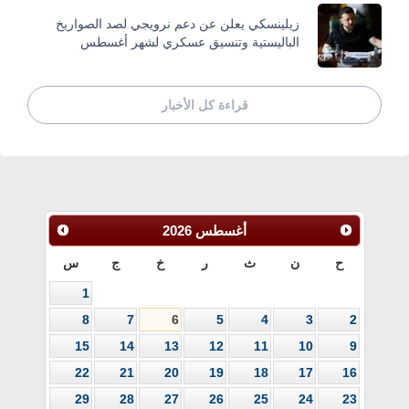
زيلينسكي يعلن عن دعم نرويجي لصد الصواريخ
الباليستية وتنسيق عسكري لشهر أغسطس
قراءة كل الأخبار
أغسطس
2026
ح
ن
ث
ر
خ
ج
س
1
8
7
6
5
4
3
2
15
14
13
12
11
10
9
22
21
20
19
18
17
16
29
28
27
26
25
24
23