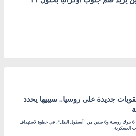
وبات جديدة على روسيا.. سيبيها يحدد
ة
العقوبات تشمل 19 كياناً بينها 6 بنوك روسية و6 سفن من "أسطول الظل"، في خطوة لاستهداف
ات العسكرية