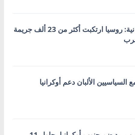
السلطات الأوكرانية: روسيا ارتكبت أكثر من 23 ألف جريمة
حرب
السياسيين الألبان دعم أوكرانيا
دينيسنكو: الكرملين يريد ضم جنوب أوكرانيا بحلول 11