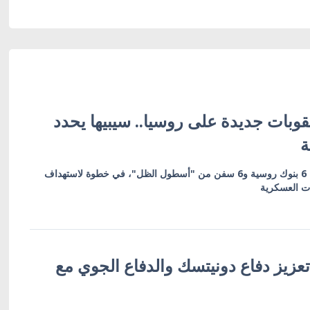
وبات جديدة على روسيا.. سيبيها يحدد
ة
العقوبات تشمل 19 كياناً بينها 6 بنوك روسية و6 سفن من "أسطول الظل"، في خطوة لاستهداف
ات العسكرية
عزيز دفاع دونيتسك والدفاع الجوي مع