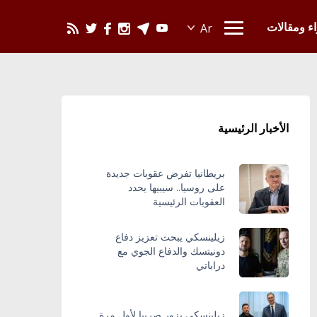
يحدث في العالم
اء ومقالات
الأخبار الرئيسية
بريطانيا تفرض عقوبات جديدة
على روسيا.. سيبيها يحدد
العقوبات الرئيسية
زيلينسكي يبحث تعزيز دفاع
دونيتسك والدفاع الجوي مع
دراباتي
زيلينسكي يزور صربيا لأول مرة