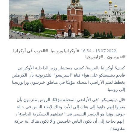
15.07.2022 - 16:54
#أوكرانيا وروسيا
,
#الحرب في أوكرانيا
,
#خيرسون
,
#زابوريجيا
كييف/ أوكرانيا بالعربية/ كشف مستشار وزير الداخلية الأوكراني
فاديم دينيسينكو على هواء قناة "اسبريسو" التلفزيونية بأن الكرملين
يخطط لضم الأراضي المحتلة مؤقتًا في مناطق خيرسون وزابوريجيا
إلى روسيا.
قال دينيسينكو: "في الأراضي المحتلة مؤقتًا، الروس ملزمون بأن
يقولوا إنهم جاؤوا إلى هناك إلى الأبد، وذلك لإبقاء الناس في حالة
خوف، وهذا هو العنصر النفسي في "عمليتهم العسكرية الخاصة"،
إنهم بحاجة إلى أن يكون الناس خاضعين وألا تكون هناك أية حركة
مقاومة".