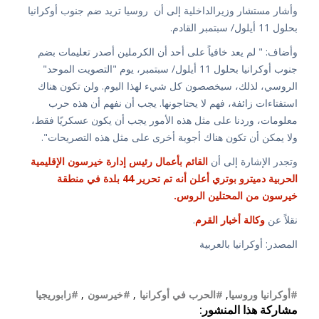
وأشار مستشار وزيرالداخلية إلى أن روسيا تريد ضم جنوب أوكرانيا
بحلول 11 أيلول/ سبتمبر القادم.
وأضاف: " لم يعد خافياً على أحد أن الكرملين أصدر تعليمات بضم
جنوب أوكرانيا بحلول 11 أيلول/ سبتمبر، يوم "التصويت الموحد"
الروسي، لذلك، سيخصصون كل شيء لهذا اليوم. ولن تكون هناك
استفتاءات زائفة، فهم لا يحتاجونها. يجب أن نفهم أن هذه حرب
معلومات، وردنا على مثل هذه الأمور يجب أن يكون عسكريًا فقط،
ولا يمكن أن تكون هناك أجوبة أخرى على مثل هذه التصريحات".
وتجدر الإشارة إلى أن
القائم بأعمال رئيس إدارة خيرسون الإقليمية
الحربية دميترو بوتري
أعلن أنه تم تحرير 44 بلدة في منطقة
خيرسون من المحتلين الروس.
نقلاً عن
وكالة أخبار القرم
.
المصدر: أوكرانيا بالعربية
#أوكرانيا وروسيا
,
#الحرب في أوكرانيا
,
#خيرسون
,
#زابوريجيا
مشاركة هذا المنشور: