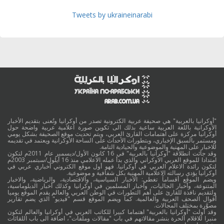
Tweets by ukraineinarabi
"أوكرانيا بالعربية" هي صحيفة عربية الكترونية تصدر من أوكرانيا وتُعنى بتقديم الأخبار
الأوكرانية باللغة العربية ساعية بذلك الى تكوين صورة اعلامية عربية واضحة حول
أوكرانيا مركزة على اهتمامات القارئ العربي، ويتم تحديث موقع الصحيفة بشكل يومي
ومستمر بالسبق الإخباري، وبتطورات الأحداث على الساحة الأوكرانية ويعتمد في تقديمه
للاخبار على المهنية والموضوعية والحيادية التامة.
وقد جائت انطلاقة "أوكرانيا بالعربية" في 16 كانون الأول/ديسمبر عام 2011م لتكون
امتدادا للموقع العربي الاوكراني والذي بدأ عمله الاعلامي منذ 16 أيلول/سبتمبر 2003م
لتكون رائدة الاعلام العربي في أوكرانيا. فهو أول موقع الكتروني أخباري عربي في
أوكرانيا يؤدي رسالته الاعلامية المهنية بكل شفافية و موضوعية.
ويضم الموقع أقساماً تغطي: الأخبار السياسية، والاقتصادية، والرياضية، والاخبار
المتنوعة، وأخبار الجاليات، وأخبار المسلمين في أوكرانيا وكذلك أخبار الدبلوماسية،
ولتقديم نافذة للقارئ على أهم التطورات في الوطن العربي والعالم يقدم الموقع يوميا
أقوال الصحف العربية والعالمية. كما ويضم الموقع قسم "فيديو" الذي يضم تقارير
مصوَّرة بمختلف المجالات.
وقد أولت "أوكرانيا بالعربية" اهتماما كبيرا للكاتب العربي في أوكرانيا والعالم لتكون
منبرا للاقلام الحرة بنشر مقالاتهم في باب "مقالات وملفات"، اضافة الى باب اللقائات