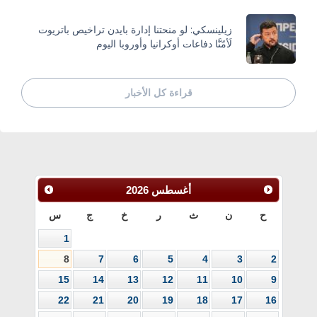
زيلينسكي: لو منحتنا إدارة بايدن تراخيص باتريوت
لَأمّنَّا دفاعات أوكرانيا وأوروبا اليوم
قراءة كل الأخبار
أغسطس
2026
ح
ن
ث
ر
خ
ج
س
1
8
7
6
5
4
3
2
15
14
13
12
11
10
9
22
21
20
19
18
17
16