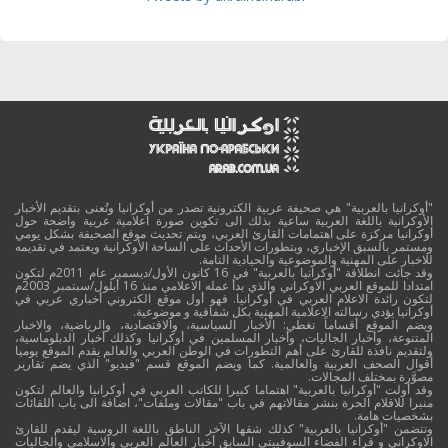
"أوكرانيا بالعربية" هي صحيفة عربية الكترونية تصدر من أوكرانيا وتُعنى بتقديم الأخبار
الأوكرانية باللغة العربية ساعية بذلك الى تكوين صورة اعلامية عربية واضحة حول
أوكرانيا مركزة على اهتمامات القارئ العربي، ويتم تحديث موقع الصحيفة بشكل يومي
ومستمر بالسبق الإخباري، وبتطورات الأحداث على الساحة الأوكرانية ويعتمد في تقديمه
للاخبار على المهنية والموضوعية والحيادية التامة.
وقد جائت انطلاقة "أوكرانيا بالعربية" في 16 كانون الأول/ديسمبر عام 2011م لتكون
امتدادا للموقع العربي الاوكراني والذي بدأ عمله الاعلامي منذ 16 أيلول/سبتمبر 2003م
لتكون رائدة الاعلام العربي في أوكرانيا. فهو أول موقع الكتروني أخباري عربي في
أوكرانيا يؤدي رسالته الاعلامية المهنية بكل شفافية و موضوعية.
ويضم الموقع أقساماً تغطي: الأخبار السياسية، والاقتصادية، والرياضية، والاخبار
المتنوعة، وأخبار الجاليات، وأخبار المسلمين في أوكرانيا وكذلك أخبار الدبلوماسية،
ولتقديم نافذة للقارئ على أهم التطورات في الوطن العربي والعالم يقدم الموقع يوميا
أقوال الصحف العربية والعالمية. كما ويضم الموقع قسم "فيديو" الذي يضم تقارير
مصوَّرة بمختلف المجالات.
وقد أولت "أوكرانيا بالعربية" اهتماما كبيرا للكاتب العربي في أوكرانيا والعالم لتكون
منبرا للاقلام الحرة بنشر مقالاتهم في باب "مقالات وملفات"، اضافة الى باب اللقائات
بشخصيات هامة.
وتتضمن "أوكرانيا بالعربية" كذلك شقها الآخر الناطق باللغة الروسية ليقدم للقارئ
الاوكراني و قراء الفضاء السوفييتي السابق أخبار العالم العربي والاسلامي والجاليات