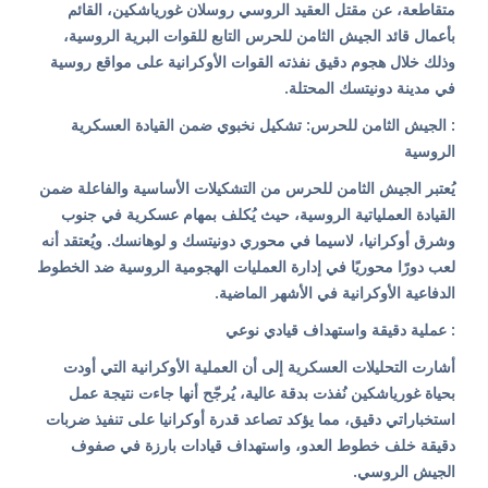
متقاطعة، عن مقتل العقيد الروسي روسلان غورياشكين، القائم
بأعمال قائد الجيش الثامن للحرس التابع للقوات البرية الروسية،
وذلك خلال هجوم دقيق نفذته القوات الأوكرانية على مواقع روسية
في مدينة دونيتسك المحتلة.
: الجيش الثامن للحرس: تشكيل نخبوي ضمن القيادة العسكرية
الروسية
يُعتبر الجيش الثامن للحرس من التشكيلات الأساسية والفاعلة ضمن
القيادة العملياتية الروسية، حيث يُكلف بمهام عسكرية في جنوب
وشرق أوكرانيا، لاسيما في محوري دونيتسك و لوهانسك. ويُعتقد أنه
لعب دورًا محوريًا في إدارة العمليات الهجومية الروسية ضد الخطوط
الدفاعية الأوكرانية في الأشهر الماضية.
: عملية دقيقة واستهداف قيادي نوعي
أشارت التحليلات العسكرية إلى أن العملية الأوكرانية التي أودت
بحياة غورياشكين نُفذت بدقة عالية، يُرجّح أنها جاءت نتيجة عمل
استخباراتي دقيق، مما يؤكد تصاعد قدرة أوكرانيا على تنفيذ ضربات
دقيقة خلف خطوط العدو، واستهداف قيادات بارزة في صفوف
الجيش الروسي.