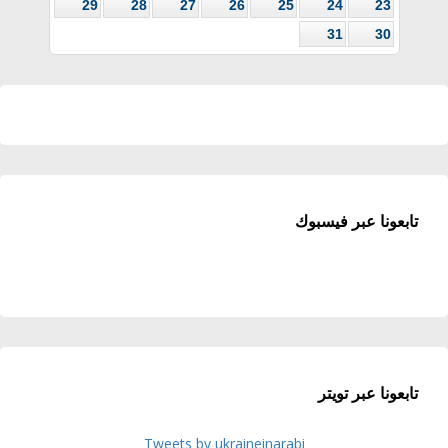
29
28
27
26
25
24
23
31
30
تابعونا عبر فيسبوك
تابعونا عبر تويتر
Tweets by ukraineinarabi