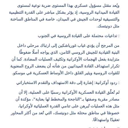
ويُعد مقتل مسؤول عسكري بهذا المستوى ضربة نوعية لمستوى
القيادة الميدانية الروسية، إذ يؤثر بشكل مباشر على القدرة التنظيمية
والتنسيقية لوحدات الجيش في الميدان، خاصة في المناطق الساخنة
مثل دونيتسك.
: تداعيات محتملة على القيادة الروسية في الجنوب
من المرجح أن يؤدي غياب غورياشكين إلى ارتباك مرحلي داخل
البنية القيادية للجيش الروسي الثامن، الذي يواجه أصلًا ضغوطًا
متزايدة بفعل الهجمات الأوكرانية وتكثيف العمليات المضادة. كما أن
تكرار استهداف القادة الميدانيين من شأنه أن يضعف الروح المعنوية
للقوات الروسية ويثير القلق داخل الأوساط العسكرية في موسكو.
: ردود أوكرانية: إشارة إلى دقة الاستهداف والتقدم الاستخباراتي
لم تُعلّق القيادة العسكرية الأوكرانية رسميًا على العملية، إلا أن
مصادر مقربة وصفتها بـ"الناجحة والمخطط لها بعناية"، مؤكدة أن
مثل هذه العمليات تُبرهن على تنامي القدرة العملياتية لأوكرانيا،
خصوصًا في مناطق محتلة مثل دونيتسك، التي تُعد من أكثر المحاور
تعقيدًا واستهدافًا.