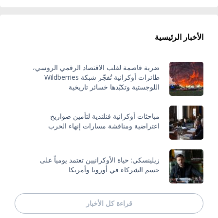
الأخبار الرئيسية
ضربة قاصمة لقلب الاقتصاد الرقمي الروسي،
طائرات أوكرانية تُفجّر شبكة Wildberries
اللوجستية وتكبّدها خسائر تاريخية
مباحثات أوكرانية فنلندية لتأمين صواريخ
اعتراضية ومناقشة مسارات إنهاء الحرب
زيلينسكي: حياة الأوكرانيين تعتمد يومياً على
حسم الشركاء في أوروبا وأمريكا
قراءة كل الأخبار