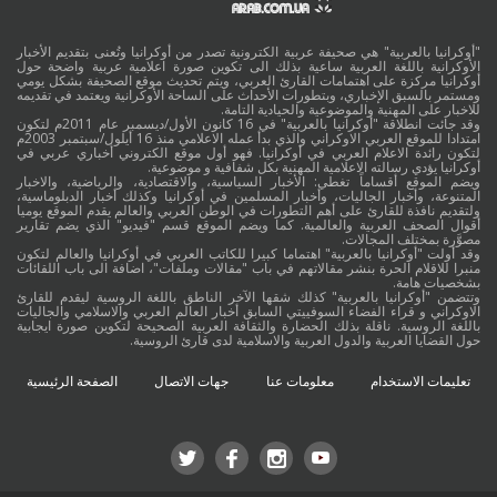
"أوكرانيا بالعربية" هي صحيفة عربية الكترونية تصدر من أوكرانيا وتُعنى بتقديم الأخبار
الأوكرانية باللغة العربية ساعية بذلك الى تكوين صورة اعلامية عربية واضحة حول
أوكرانيا مركزة على اهتمامات القارئ العربي، ويتم تحديث موقع الصحيفة بشكل يومي
ومستمر بالسبق الإخباري، وبتطورات الأحداث على الساحة الأوكرانية ويعتمد في تقديمه
للاخبار على المهنية والموضوعية والحيادية التامة.
وقد جائت انطلاقة "أوكرانيا بالعربية" في 16 كانون الأول/ديسمبر عام 2011م لتكون
امتدادا للموقع العربي الاوكراني والذي بدأ عمله الاعلامي منذ 16 أيلول/سبتمبر 2003م
لتكون رائدة الاعلام العربي في أوكرانيا. فهو أول موقع الكتروني أخباري عربي في
أوكرانيا يؤدي رسالته الاعلامية المهنية بكل شفافية و موضوعية.
ويضم الموقع أقساماً تغطي: الأخبار السياسية، والاقتصادية، والرياضية، والاخبار
المتنوعة، وأخبار الجاليات، وأخبار المسلمين في أوكرانيا وكذلك أخبار الدبلوماسية،
ولتقديم نافذة للقارئ على أهم التطورات في الوطن العربي والعالم يقدم الموقع يوميا
أقوال الصحف العربية والعالمية. كما ويضم الموقع قسم "فيديو" الذي يضم تقارير
مصوَّرة بمختلف المجالات.
وقد أولت "أوكرانيا بالعربية" اهتماما كبيرا للكاتب العربي في أوكرانيا والعالم لتكون
منبرا للاقلام الحرة بنشر مقالاتهم في باب "مقالات وملفات"، اضافة الى باب اللقائات
بشخصيات هامة.
وتتضمن "أوكرانيا بالعربية" كذلك شقها الآخر الناطق باللغة الروسية ليقدم للقارئ
الاوكراني و قراء الفضاء السوفييتي السابق أخبار العالم العربي والاسلامي والجاليات
باللغة الروسية. ناقلة بذلك الحضارة والثقافة العربية الصحيحة لتكوين صورة ايجابية
حول القضايا العربية والدول العربية والاسلامية لدى قارئ الروسية.
تعليمات الاستخدام
معلومات عنا
جهات الاتصال
الصفحة الرئيسية