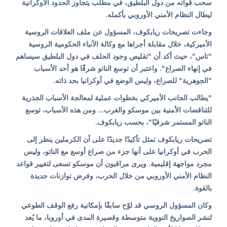
سحب قواته من دول البلطيق، في مطلب يتجاوز الحدود الأوكرانية
ليطال النظام الأمني الأوروبي بأكمله.
وجاءت تصريحات ريابكوف، المسؤول عن ملف العلاقات الروسية
الأميركية، خلال مقابلة أجراها مع وكالة الأنباء الحكومية الروسية
"تاس"، حيث أكد أن "تقليص وجود الحلف في دول البلطيق سيساهم
في إنهاء الصراع". واعتبر أن توسع الناتو شرقًا هو أحد الأسباب
"الجوهرية" للصراع، وليس الوضع في أوكرانيا بحد ذاته.
"يطالب الجانب الأميركي بخطوات عملية لمعالجة الأسباب الجذرية
للتناقضات الأمنية بين موسكو والغرب... ومن هذه الأسباب، توسع
الناتو المستمر شرقيًا"، بحسب ريابكوف.
تصريحات ريابكوف تمثل تأكيدًا جديدًا على أن الكرملين ينظر إلى
الحرب في أوكرانيا على أنها جزء من صراع أوسع مع الناتو، وليس
مجرد مواجهة إقليمية. ويرى مراقبون أن موسكو تسعى لتغيير قواعد
النظام الأمني الأوروبي من خلال الحرب، وفرض توازنات جديدة
بالقوة.
وكان المسؤول الروسي قد لوّح سابقًا بإمكانية رفع الوقف الطوعي
لنشر الصواريخ النووية متوسطة وقصيرة المدى في أوروبا، ما يُعد