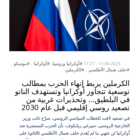
11.06.2025 - 11:27
#أوكرانيا وروسيا
,
#أوكرانيا
,
#موسكو
,
#حلف شمال الأطلسي
,
#الكرملين
الكرملين يربط إنهاء الحرب بمطالب
توسعية تتجاوز أوكرانيا وتستهدف الناتو
في البلطيق... وتحذيرات غربية من
تصعيد روسي إقليمي قبل عام 2030
في تصعيد لافت للخطاب السياسي الروسي، صرّح نائب وزير
الخارجية الروسي، سيرغي ريابكوف، بأن الحرب المستمرة ضد
أوكرانيا لن تنتهي ما لم يُقدم حلف شمال الأطلسي (الناتو) على