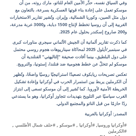
وفي السياق نفسه، حذّر الأمين العام للناتو، مارك روته، من أن
موسكو تعمل على إعادة بناء قوتها العسكرية بسرعة، بالتعاون مع
دول مثل الصين، وكوريا الشمالية، وإيران. وتُشير تقارير الاستخبارات
الغربية إلى أن روسيا تخطط لإنتاج 1500 دبابة، و3000 عربة مدرعة،
و200 صاروخ إسكندر بحلول عام 2025.
كما ذكرت تقارير ألمانية أن الجيش الألماني سيجري مناورات كبرى
في سبتمبر/أيلول 2025 لمحاكاة سيناريوهات هجوم روسي محتمل
على دول البلطيق، بينما أفادت صحيفة "إلتاليهتي" الفنلندية أن
موسكو لم تتخلّ عن خطط هجومية ضد فنلندا، إستونيا، والنرويج.
تعكس تصريحات ريابكوف تصعيدًا استراتيجيًا روسيًا واضحًا، وتُظهر
أن الكرملين يربط بين استمرار الحرب في أوكرانيا وإعادة تشكيل
الخريطة الأمنية لأوروبا. كما تُشير إلى أن موسكو تسعى إلى ابتزاز
الغرب سياسيًا عبر التلويح بتهديدات تتجاوز أوكرانيا، وهو ما يستدعي
ردًا حازمًا من قبل الناتو والمجتمع الدولي.
المصدر: أوكرانيا بالعربية
#أوكرانيا وروسيا
,
#أوكرانيا
,
#موسكو
,
#حلف شمال الأطلسي
,
#الكرملين