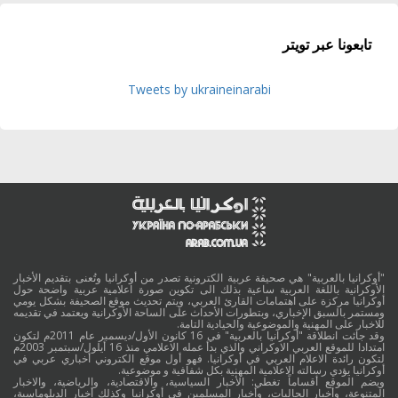
تابعونا عبر تويتر
Tweets by ukraineinarabi
"أوكرانيا بالعربية" هي صحيفة عربية الكترونية تصدر من أوكرانيا وتُعنى بتقديم الأخبار
الأوكرانية باللغة العربية ساعية بذلك الى تكوين صورة اعلامية عربية واضحة حول
أوكرانيا مركزة على اهتمامات القارئ العربي، ويتم تحديث موقع الصحيفة بشكل يومي
ومستمر بالسبق الإخباري، وبتطورات الأحداث على الساحة الأوكرانية ويعتمد في تقديمه
للاخبار على المهنية والموضوعية والحيادية التامة.
وقد جائت انطلاقة "أوكرانيا بالعربية" في 16 كانون الأول/ديسمبر عام 2011م لتكون
امتدادا للموقع العربي الاوكراني والذي بدأ عمله الاعلامي منذ 16 أيلول/سبتمبر 2003م
لتكون رائدة الاعلام العربي في أوكرانيا. فهو أول موقع الكتروني أخباري عربي في
أوكرانيا يؤدي رسالته الاعلامية المهنية بكل شفافية و موضوعية.
ويضم الموقع أقساماً تغطي: الأخبار السياسية، والاقتصادية، والرياضية، والاخبار
المتنوعة، وأخبار الجاليات، وأخبار المسلمين في أوكرانيا وكذلك أخبار الدبلوماسية،