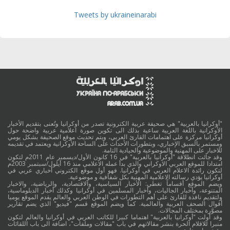
Tweets by ukraineinarabi
"أوكرانيا بالعربية" هي صحيفة عربية الكترونية تصدر من أوكرانيا وتُعنى بتقديم الأخبار
الأوكرانية باللغة العربية ساعية بذلك الى تكوين صورة اعلامية عربية واضحة حول
أوكرانيا مركزة على اهتمامات القارئ العربي، ويتم تحديث موقع الصحيفة بشكل يومي
ومستمر بالسبق الإخباري، وبتطورات الأحداث على الساحة الأوكرانية ويعتمد في تقديمه
للاخبار على المهنية والموضوعية والحيادية التامة.
وقد جائت انطلاقة "أوكرانيا بالعربية" في 16 كانون الأول/ديسمبر عام 2011م لتكون
امتدادا للموقع العربي الاوكراني والذي بدأ عمله الاعلامي منذ 16 أيلول/سبتمبر 2003م
لتكون رائدة الاعلام العربي في أوكرانيا. فهو أول موقع الكتروني أخباري عربي في
أوكرانيا يؤدي رسالته الاعلامية المهنية بكل شفافية و موضوعية.
ويضم الموقع أقساماً تغطي: الأخبار السياسية، والاقتصادية، والرياضية، والاخبار
المتنوعة، وأخبار الجاليات، وأخبار المسلمين في أوكرانيا وكذلك أخبار الدبلوماسية،
ولتقديم نافذة للقارئ على أهم التطورات في الوطن العربي والعالم يقدم الموقع يوميا
أقوال الصحف العربية والعالمية. كما ويضم الموقع قسم "فيديو" الذي يضم تقارير
مصوَّرة بمختلف المجالات.
وقد أولت "أوكرانيا بالعربية" اهتماما كبيرا للكاتب العربي في أوكرانيا والعالم لتكون
منبرا للاقلام الحرة بنشر مقالاتهم في باب "مقالات وملفات"، اضافة الى باب اللقائات