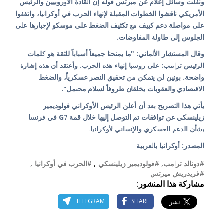
ونقلت وسائل إعلام عن ميرتس قوله إن القادة الأوروبيين والرئيس
الأمريكي ناقشوا الخطوات المقبلة لإنهاء الحرب في أوكرانيا، واتفقوا
على مواصلة دعم كييف مع تكثيف الضغط على موسكو لإجبارها على
الجلوس إلى طاولة المفاوضات.
وقال المستشار الألماني: "ما يمنحنا جميعاً أسباباً للثقة هو كلمات
الرئيس ترامب: على روسيا إنهاء هذه الحرب. وأعتقد أن هذه إشارة
واضحة. بوتين لن يتمكن من تحقيق النصر عسكرياً، والضغط
الاقتصادي والعقوبات يخلقان ظروفاً لسلام محتمل".
يأتي هذا التصريح بعد أن أعلن الرئيس الأوكراني فولوديمير
زيلينسكي عن توافقات تم التوصل إليها خلال قمة G7 في فرنسا
بشأن الدعم العسكري والإنساني لأوكرانيا.
المصدر: أوكرانيا بالعربية
#دونالد ترامب
,
#فولوديمير زيلينسكي
,
#الحرب في أوكرانيا
,
#فريدريش ميرتس
مشاركة هذا المنشور:
TELEGRAM
SHARE