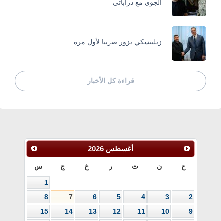
الجوي مع دراباتي
زيلينسكي يزور صربيا لأول مرة
قراءة كل الأخبار
أغسطس
2026
ح
ن
ث
ر
خ
ج
س
1
8
7
6
5
4
3
2
15
14
13
12
11
10
9