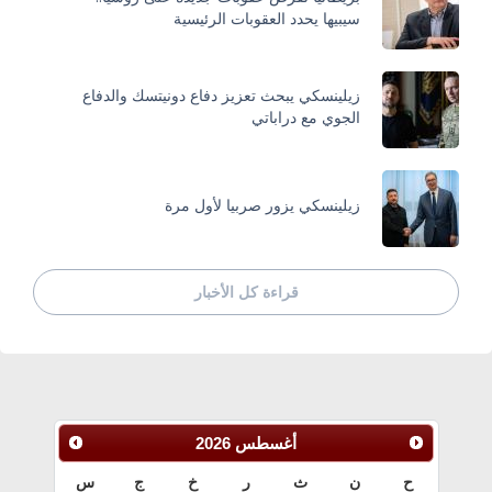
سيبيها يحدد العقوبات الرئيسية
زيلينسكي يبحث تعزيز دفاع دونيتسك والدفاع
الجوي مع دراباتي
زيلينسكي يزور صربيا لأول مرة
قراءة كل الأخبار
أغسطس
2026
ح
ن
ث
ر
خ
ج
س