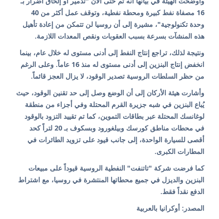
وأوضحت الهيئة في بيانها أنه تم حتى الآن "تدمير أو إلحاق أضرار بـ
16 مصفاة نفط كبيرة ومحطة نفطية، وتوقف عمل أكثر من 40
وحدة تكنولوجية"، مشيرة إلى أن روسيا لن تتمكن من إعادة تأهيل
هذه المنشآت بسرعة بسبب العقوبات ونقص المعدات اللازمة.
ونتيجة لذلك، تراجع إنتاج النفط إلى أدنى مستوى له خلال عام، بينما
انخفض إنتاج البنزين إلى أدنى مستوى له منذ 16 عاماً. وعلى الرغم
من حظر السلطات الروسية تصدير الوقود، لا يزال العجز قائماً.
وأشارت هيئة الأركان إلى أن الوضع وصل إلى حد تقنين الوقود، حيث
يُباع البنزين في شبه جزيرة القرم المحتلة وفي أجزاء من منطقة
لوغانسك المحتلة عبر بطاقات التموين، كما تم تقييد التزود بالوقود
في محطات مناطق كورسك وبيلغورود وبسكوف بـ 20 لتراً كحد
أقصى للسيارة الواحدة، إلى جانب قيود على تزويد الطائرات في
المطارات الكبرى.
كما فرضت شركة "تاتنفت" النفطية الروسية قيوداً على مبيعات
البنزين والديزل في جميع محطاتها المنتشرة في روسيا، مع اشتراط
الدفع نقداً فقط.
المصدر: أوكرانيا بالعربية