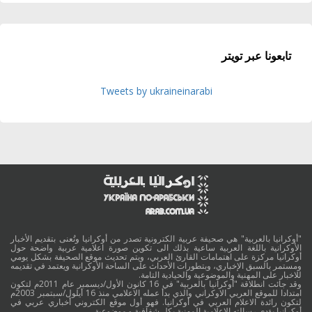
تابعونا عبر تويتر
Tweets by ukraineinarabi
"أوكرانيا بالعربية" هي صحيفة عربية الكترونية تصدر من أوكرانيا وتُعنى بتقديم الأخبار
الأوكرانية باللغة العربية ساعية بذلك الى تكوين صورة اعلامية عربية واضحة حول
أوكرانيا مركزة على اهتمامات القارئ العربي، ويتم تحديث موقع الصحيفة بشكل يومي
ومستمر بالسبق الإخباري، وبتطورات الأحداث على الساحة الأوكرانية ويعتمد في تقديمه
للاخبار على المهنية والموضوعية والحيادية التامة.
وقد جائت انطلاقة "أوكرانيا بالعربية" في 16 كانون الأول/ديسمبر عام 2011م لتكون
امتدادا للموقع العربي الاوكراني والذي بدأ عمله الاعلامي منذ 16 أيلول/سبتمبر 2003م
لتكون رائدة الاعلام العربي في أوكرانيا. فهو أول موقع الكتروني أخباري عربي في
أوكرانيا يؤدي رسالته الاعلامية المهنية بكل شفافية و موضوعية.