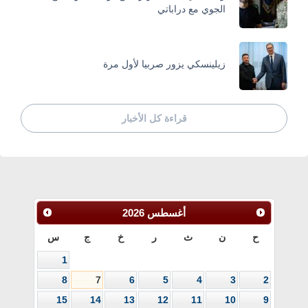
الجوي مع دراباتي
زيلينسكي يزور صربيا لأول مرة
قراءة كل الأخبار
أغسطس
2026
ح
ن
ث
ر
خ
ج
س
1
8
7
6
5
4
3
2
15
14
13
12
11
10
9