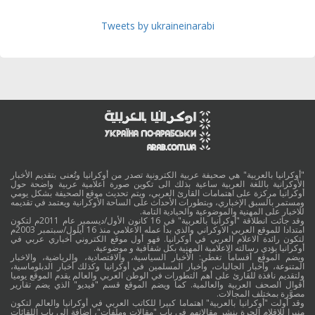
Tweets by ukraineinarabi
"أوكرانيا بالعربية" هي صحيفة عربية الكترونية تصدر من أوكرانيا وتُعنى بتقديم الأخبار
الأوكرانية باللغة العربية ساعية بذلك الى تكوين صورة اعلامية عربية واضحة حول
أوكرانيا مركزة على اهتمامات القارئ العربي، ويتم تحديث موقع الصحيفة بشكل يومي
ومستمر بالسبق الإخباري، وبتطورات الأحداث على الساحة الأوكرانية ويعتمد في تقديمه
للاخبار على المهنية والموضوعية والحيادية التامة.
وقد جائت انطلاقة "أوكرانيا بالعربية" في 16 كانون الأول/ديسمبر عام 2011م لتكون
امتدادا للموقع العربي الاوكراني والذي بدأ عمله الاعلامي منذ 16 أيلول/سبتمبر 2003م
لتكون رائدة الاعلام العربي في أوكرانيا. فهو أول موقع الكتروني أخباري عربي في
أوكرانيا يؤدي رسالته الاعلامية المهنية بكل شفافية و موضوعية.
ويضم الموقع أقساماً تغطي: الأخبار السياسية، والاقتصادية، والرياضية، والاخبار
المتنوعة، وأخبار الجاليات، وأخبار المسلمين في أوكرانيا وكذلك أخبار الدبلوماسية،
ولتقديم نافذة للقارئ على أهم التطورات في الوطن العربي والعالم يقدم الموقع يوميا
أقوال الصحف العربية والعالمية. كما ويضم الموقع قسم "فيديو" الذي يضم تقارير
مصوَّرة بمختلف المجالات.
وقد أولت "أوكرانيا بالعربية" اهتماما كبيرا للكاتب العربي في أوكرانيا والعالم لتكون
منبرا للاقلام الحرة بنشر مقالاتهم في باب "مقالات وملفات"، اضافة الى باب اللقائات