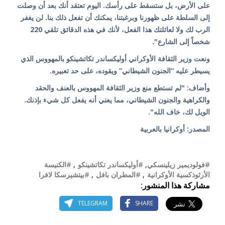
على الأرض، بل ستسقط على رأسك. اليوم تعتقد أنك بعد أن وصلت
إلى السلطة على ظهورنا وبرغبتنا، يمكنك أن تفعل ذلك بنا. لن يغفر
الرب لك ولا لعائلتك هذا الفعل، لأنك في هذه الدقائق تلقي 220
شخصاً إلى الشارع".
ونعت وزير الثقافة الأوكراني أوليكساندر تكاتشينكو بالمهووس الذي
يسيطر عليه “الجنون الشيطاني” ويقوده، على حد تعبيره.
وأضاف: "لم تستطع منع وزير الثقافة المهووس بالعنف والحقد
والكراهية والجنون الشيطاني، مما يعني أنه يفعل كل شيء بإذنك.
الويل لك، خاف الله".
المصدر: أوكرانيا بالعربية
#فولوديمير زيلينسكي
,
#أوليكساندر تكاتشينكو
,
#الكنيسة
الأرثوذكسية الأوكرانية
,
#المطران بافل
,
#بيتشيرسكا لافرا
مشاركة هذا المنشور:
TELEGRAM
SHARE