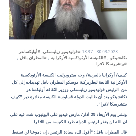
30.03.2023 - 13:37
#فولوديمير زيلينسكي
,
#أوليكساندر
تكاتشينكو
,
#الكنيسة الأرثوذكسية الأوكرانية
,
#المطران بافل
,
#بيتشيرسكا لافرا
كييف/ أوكرانيا بالعربية/ وجه ميتروبوليت الكنيسة الأرثوذكسية
الأوكرانية التابعة لبطريركية موسكو المطران بافل تهديدات إلى كل
من الرئيس فولوديمير زيلينسكي ووزير الثقافة أوليكساندر
تكاتشينكو بعد أن طالبت الدولة قساوسة الكنيسة مغادرة دير "كييف
بيتشرسكا لافرا".
ونشر يوم الأربعاء 29 آذار/ مارس فيديو على اليوتيوب شدد فيه على
ان الله لن يغفر لرئيس الدولة طرد الكنيسة من اللافرا.
قال المطران بافل: "أقول لك، سيادة الرئيس، إن دموعنا لن تسقط