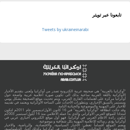
تابعونا عبر تويتر
Tweets by ukraineinarabi
"أوكرانيا بالعربية" هي صحيفة عربية الكترونية تصدر من أوكرانيا وتُعنى بتقديم الأخبار
الأوكرانية باللغة العربية ساعية بذلك الى تكوين صورة اعلامية عربية واضحة حول
أوكرانيا مركزة على اهتمامات القارئ العربي، ويتم تحديث موقع الصحيفة بشكل يومي
ومستمر بالسبق الإخباري، وبتطورات الأحداث على الساحة الأوكرانية ويعتمد في تقديمه
للاخبار على المهنية والموضوعية والحيادية التامة.
وقد جائت انطلاقة "أوكرانيا بالعربية" في 16 كانون الأول/ديسمبر عام 2011م لتكون
امتدادا للموقع العربي الاوكراني والذي بدأ عمله الاعلامي منذ 16 أيلول/سبتمبر 2003م
لتكون رائدة الاعلام العربي في أوكرانيا. فهو أول موقع الكتروني أخباري عربي في
أوكرانيا يؤدي رسالته الاعلامية المهنية بكل شفافية و موضوعية.
ويضم الموقع أقساماً تغطي: الأخبار السياسية، والاقتصادية، والرياضية، والاخبار
المتنوعة، وأخبار الجاليات، وأخبار المسلمين في أوكرانيا وكذلك أخبار الدبلوماسية،