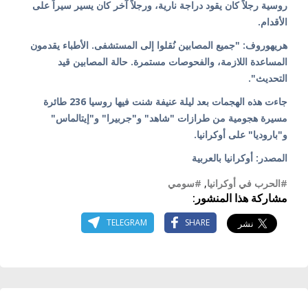
روسية رجلاً كان يقود دراجة نارية، ورجلاً آخر كان يسير سيراً على
الأقدام.
هريهوروف: "جميع المصابين نُقلوا إلى المستشفى. الأطباء يقدمون
المساعدة اللازمة، والفحوصات مستمرة. حالة المصابين قيد
التحديث".
جاءت هذه الهجمات بعد ليلة عنيفة شنت فيها روسيا 236 طائرة
مسيرة هجومية من طرازات "شاهد" و"جربيرا" و"إيتالماس"
و"باروديا" على أوكرانيا.
المصدر: أوكرانيا بالعربية
#الحرب في أوكرانيا
,
#سومي
مشاركة هذا المنشور:
TELEGRAM
SHARE