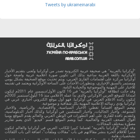
Tweets by ukraineinarabi
"أوكرانيا بالعربية" هي صحيفة عربية الكترونية تصدر من أوكرانيا وتُعنى بتقديم الأخبار
الأوكرانية باللغة العربية ساعية بذلك الى تكوين صورة اعلامية عربية واضحة حول
أوكرانيا مركزة على اهتمامات القارئ العربي، ويتم تحديث موقع الصحيفة بشكل يومي
ومستمر بالسبق الإخباري، وبتطورات الأحداث على الساحة الأوكرانية ويعتمد في تقديمه
للاخبار على المهنية والموضوعية والحيادية التامة.
وقد جائت انطلاقة "أوكرانيا بالعربية" في 16 كانون الأول/ديسمبر عام 2011م لتكون
امتدادا للموقع العربي الاوكراني والذي بدأ عمله الاعلامي منذ 16 أيلول/سبتمبر 2003م
لتكون رائدة الاعلام العربي في أوكرانيا. فهو أول موقع الكتروني أخباري عربي في
أوكرانيا يؤدي رسالته الاعلامية المهنية بكل شفافية و موضوعية.
ويضم الموقع أقساماً تغطي: الأخبار السياسية، والاقتصادية، والرياضية، والاخبار
المتنوعة، وأخبار الجاليات، وأخبار المسلمين في أوكرانيا وكذلك أخبار الدبلوماسية،
ولتقديم نافذة للقارئ على أهم التطورات في الوطن العربي والعالم يقدم الموقع يوميا
أقوال الصحف العربية والعالمية. كما ويضم الموقع قسم "فيديو" الذي يضم تقارير
مصوَّرة بمختلف المجالات.
وقد أولت "أوكرانيا بالعربية" اهتماما كبيرا للكاتب العربي في أوكرانيا والعالم لتكون
منبرا للاقلام الحرة بنشر مقالاتهم في باب "مقالات وملفات"، اضافة الى باب اللقائات
بشخصيات هامة.
وتتضمن "أوكرانيا بالعربية" كذلك شقها الآخر الناطق باللغة الروسية ليقدم للقارئ