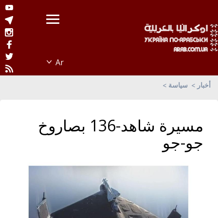
أخبار
سياسة
مسيرة شاهد-136 بصاروخ
جو-جو