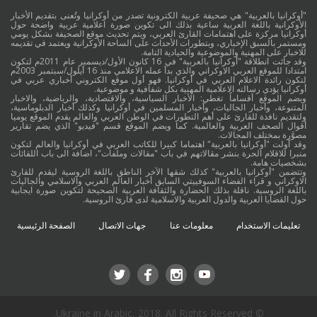
"أوكرانيا بالعربية" هي صحيفة عربية الكترونية تصدر من أوكرانيا وتُعنى بتقديم الأخبار
الأوكرانية باللغة العربية ساعية بذلك الى تكوين صورة اعلامية عربية واضحة حول
أوكرانيا مركزة على اهتمامات القارئ العربي، ويتم تحديث موقع الصحيفة بشكل يومي
ومستمر بالسبق الإخباري، وبتطورات الأحداث على الساحة الأوكرانية ويعتمد في تقديمه
للاخبار على المهنية والموضوعية والحيادية التامة.
وقد جائت انطلاقة "أوكرانيا بالعربية" في 16 كانون الأول/ديسمبر عام 2011م لتكون
امتدادا للموقع العربي الاوكراني والذي بدأ عمله الاعلامي منذ 16 أيلول/سبتمبر 2003م
لتكون رائدة الاعلام العربي في أوكرانيا. فهو أول موقع الكتروني أخباري عربي في
أوكرانيا يؤدي رسالته الاعلامية المهنية بكل شفافية و موضوعية.
ويضم الموقع أقساماً تغطي: الأخبار السياسية، والاقتصادية، والرياضية، والاخبار
المتنوعة، وأخبار الجاليات، وأخبار المسلمين في أوكرانيا وكذلك أخبار الدبلوماسية،
ولتقديم نافذة للقارئ على أهم التطورات في الوطن العربي والعالم يقدم الموقع يوميا
أقوال الصحف العربية والعالمية. كما ويضم الموقع قسم "فيديو" الذي يضم تقارير
مصوَّرة بمختلف المجالات.
وقد أولت "أوكرانيا بالعربية" اهتماما كبيرا للكاتب العربي في أوكرانيا والعالم لتكون
منبرا للاقلام الحرة بنشر مقالاتهم في باب "مقالات وملفات"، اضافة الى باب اللقائات
بشخصيات هامة.
وتتضمن "أوكرانيا بالعربية" كذلك شقها الآخر الناطق باللغة الروسية ليقدم للقارئ
الاوكراني و قراء الفضاء السوفييتي السابق أخبار العالم العربي والاسلامي والجاليات
باللغة الروسية. ناقلة بذلك الحضارة والثقافة العربية الصحيحة لتكوين صورة ايجابية
حول القضايا العربية والدول العربية والاسلامية لدى قارئ الروسية.
تعليمات الاستخدام
معلومات عنا
جهات الاتصال
الصفحة الرئيسية
© Ukraine in Arabic, 2018. All Rights Reserved.