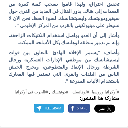
تحقيق اختراق، ولهذا قاموا بسحب كمية كبيرة من
المعدات إلى هناك. يدور القتال في العديد من القرى حول
سيفيرودونيتسك وليسيتشانسك. لسوء الحظ، نحن الآن لا
نسيطر على
ميتيولكيني
بالقرب من المركز الإقليمي ".
وأشار إلى أن العدو يواصل استخدام التكتيكات الزاحفة،
وإنه تم تدمير منطقة لوهانسك بكل الأسلحة الممكنة.
وأضاف: "
يستمر الإخلاء الهادئ بالتعاون بين قوات
ليستيشانسك من موظفي الإدارات العسكرية ورجال
الشرطة ورجال الإنقاذ والمتطوعين، ويخرج الجيش
الناس من البلدات والقرى التي تستمر فيها المعارك
باستخدام الآليات المدرعة ".
#أوكرانيا وروسيا
,
#لوهانسك
,
#دونيتسك
,
#الحرب في أوكرانيا
مشاركة هذا المنشور:
TELEGRAM
SHARE