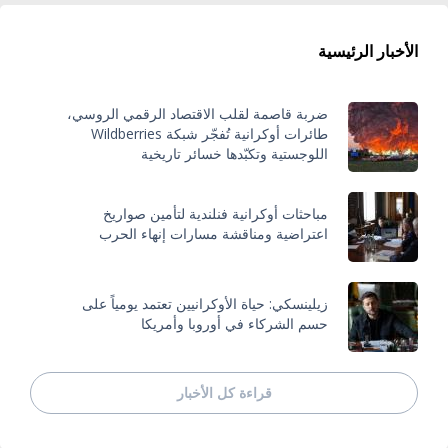
الأخبار الرئيسية
ضربة قاصمة لقلب الاقتصاد الرقمي الروسي،
طائرات أوكرانية تُفجّر شبكة Wildberries
اللوجستية وتكبّدها خسائر تاريخية
مباحثات أوكرانية فنلندية لتأمين صواريخ
اعتراضية ومناقشة مسارات إنهاء الحرب
زيلينسكي: حياة الأوكرانيين تعتمد يومياً على
حسم الشركاء في أوروبا وأمريكا
قراءة كل الأخبار