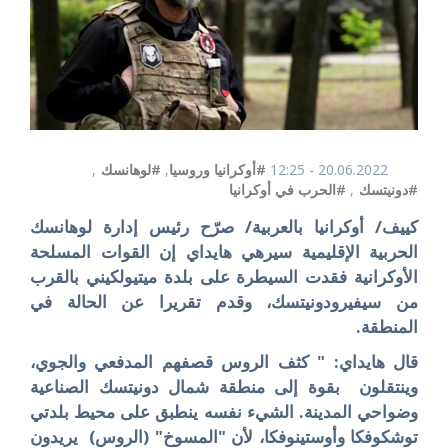
20.06.2022 - 12:25
#أوكرانيا وروسيا
,
#لوهانسك
,
#دونيتسك
,
#الحرب في أوكرانيا
كييف/ أوكرانيا بالعربية/ صرّح رئيس إدارة لوهانسك
الحربية الإقليمية سيرهي هايداي إن القوات المسلحة
الأوكرانية فقدت السيطرة على بلدة
ميتيولكيني
بالقرب
من
سيفيرودونيتسك
، وقدم تقريرا عن الحالة في
المنطقة.
قال هايداي: " كثف الروس قصفهم المدفعي والجوي،
وينتقلون بقوة إلى منطقة شمال دونيتسك الصناعية
وضواحي المدينة. الشيء نفسه ينطبق على محيط بلدتي
توشكوفكا وأوستينوفكا، لأن "المسوخ" (الروس) يريدون