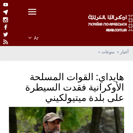
أخبار
منوعات
هايداي: القوات المسلحة
الأوكرانية فقدت السيطرة
على بلدة ميتيولكيني