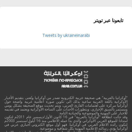
تابعونا عبر تويتر
Tweets by ukraineinarabi
"أوكرانيا بالعربية" هي صحيفة عربية الكترونية تصدر من أوكرانيا وتُعنى بتقديم الأخبار
الأوكرانية باللغة العربية ساعية بذلك الى تكوين صورة اعلامية عربية واضحة حول
أوكرانيا مركزة على اهتمامات القارئ العربي، ويتم تحديث موقع الصحيفة بشكل يومي
ومستمر بالسبق الإخباري، وبتطورات الأحداث على الساحة الأوكرانية ويعتمد في تقديمه
للاخبار على المهنية والموضوعية والحيادية التامة.
وقد جائت انطلاقة "أوكرانيا بالعربية" في 16 كانون الأول/ديسمبر عام 2011م لتكون
امتدادا للموقع العربي الاوكراني والذي بدأ عمله الاعلامي منذ 16 أيلول/سبتمبر 2003م
لتكون رائدة الاعلام العربي في أوكرانيا. فهو أول موقع الكتروني أخباري عربي في
أوكرانيا يؤدي رسالته الاعلامية المهنية بكل شفافية و موضوعية.