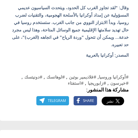
وقال: "لقد تجاوز الغرب كل الحدود، ويتحدث السياسيون عديمي
المسؤولية عن إمداد أوكرانيا بالأسلحة الهجومية، والتقنيات لضرب
روسيا، وبدأ الابتزاز النووي من جانب الغرب. ستستخدم روسيا في
حال تهديد سلامتها الإقليمية جميع الوسائل المتاحة، وهذا ليس مجرد
خدعة... ويمكن أن تتحول "وردة الرياح" في اتجاهه (الغرب)"، على
حد تعبيره.
المصدر: أوكرانيا بالعربية
#أوكرانيا وروسيا
,
#فلاديمير بوتين
,
#لوهانسك
,
#دونيتسك
,
#خيرسون
,
#زابوريجيا
,
#استفتاء
مشاركة هذا المنشور:
TELEGRAM
SHARE