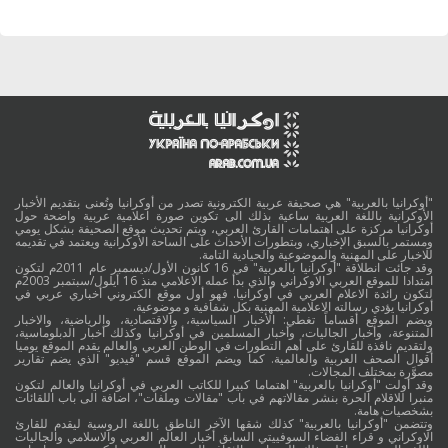
"أوكرانيا بالعربية" هي صحيفة عربية الكترونية تصدر من أوكرانيا وتُعنى بتقديم الأخبار
الأوكرانية باللغة العربية ساعية بذلك الى تكوين صورة اعلامية عربية واضحة حول
أوكرانيا مركزة على اهتمامات القارئ العربي، ويتم تحديث موقع الصحيفة بشكل يومي
ومستمر بالسبق الإخباري، وبتطورات الأحداث على الساحة الأوكرانية ويعتمد في تقديمه
للاخبار على المهنية والموضوعية والحيادية التامة.
وقد جائت انطلاقة "أوكرانيا بالعربية" في 16 كانون الأول/ديسمبر عام 2011م لتكون
امتدادا للموقع العربي الاوكراني والذي بدأ عمله الاعلامي منذ 16 أيلول/سبتمبر 2003م
لتكون رائدة الاعلام العربي في أوكرانيا. فهو أول موقع الكتروني أخباري عربي في
أوكرانيا يؤدي رسالته الاعلامية المهنية بكل شفافية و موضوعية.
ويضم الموقع أقساماً تغطي: الأخبار السياسية، والاقتصادية، والرياضية، والاخبار
المتنوعة، وأخبار الجاليات، وأخبار المسلمين في أوكرانيا وكذلك أخبار الدبلوماسية،
ولتقديم نافذة للقارئ على أهم التطورات في الوطن العربي والعالم يقدم الموقع يوميا
أقوال الصحف العربية والعالمية. كما ويضم الموقع قسم "فيديو" الذي يضم تقارير
مصوَّرة بمختلف المجالات.
وقد أولت "أوكرانيا بالعربية" اهتماما كبيرا للكاتب العربي في أوكرانيا والعالم لتكون
منبرا للاقلام الحرة بنشر مقالاتهم في باب "مقالات وملفات"، اضافة الى باب اللقائات
بشخصيات هامة.
وتتضمن "أوكرانيا بالعربية" كذلك شقها الآخر الناطق باللغة الروسية ليقدم للقارئ
الاوكراني و قراء الفضاء السوفييتي السابق أخبار العالم العربي والاسلامي والجاليات