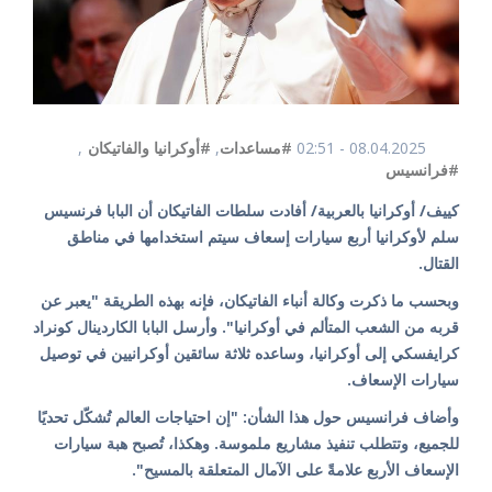
08.04.2025 - 02:51
#مساعدات
,
#أوكرانيا والفاتيكان
,
#فرانسيس
كييف/ أوكرانيا بالعربية/ أفادت سلطات الفاتيكان أن البابا فرنسيس
سلم لأوكرانيا أربع سيارات إسعاف سيتم استخدامها في مناطق
القتال.
وبحسب ما ذكرت وكالة أنباء الفاتيكان، فإنه بهذه الطريقة "يعبر عن
قربه من الشعب المتألم في أوكرانيا". وأرسل البابا الكاردينال كونراد
كرايفسكي إلى أوكرانيا، وساعده ثلاثة سائقين أوكرانيين في توصيل
سيارات الإسعاف.
وأضاف فرانسيس حول هذا الشأن: "إن احتياجات العالم تُشكّل تحديًا
للجميع، وتتطلب تنفيذ مشاريع ملموسة. وهكذا، تُصبح هبة سيارات
الإسعاف الأربع علامةً على الآمال المتعلقة بالمسيح".