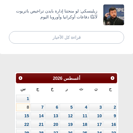
زيلينسكي: لو منحتنا إدارة بايدن تراخيص باتريوت
لَأمّنَّا دفاعات أوكرانيا وأوروبا اليوم
قراءة كل الأخبار
أغسطس
2026
ح
ن
ث
ر
خ
ج
س
1
8
7
6
5
4
3
2
15
14
13
12
11
10
9
22
21
20
19
18
17
16
29
28
27
26
25
24
23