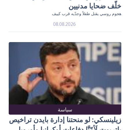
خلّف ضحايا مدنيين
هجوم روسي يقتل طفلاً وجدّيه قرب كييف
08.08.2026
سياسة
زيلينسكي: لو منحتنا إدارة بايدن تراخيص
باتريوت لَأمّنَّا دفاعات أوكرانيا وأوروبا