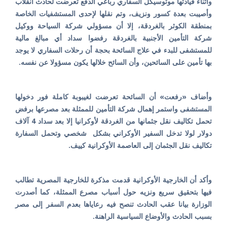
وأثناء قيادتها موتوسيكل السفاري رباعي الدفع تعرضت لحادث انقلاب
وأصيبت بعدة كسور ونزيف، وتم نقلها لإحدى المستشفيات الخاصة
بمنطقة الكوثر بالغردقة، إلا أن مسؤولي شركة السياحة ووكيل
شركة التأمين الأجنبية بالغردقة رفضوا سداد أي مبالغ مالية
للمستشفى للبدء في علاج السائحة بحجة أن رحلات السفاري لا يوجد
بها تأمين على السائحين، وأن السائح خلالها يكون مسؤولا عن نفسه.
وأضاف «رفعت» أن السائحة تعرضت لغيبوبة كاملة فور دخولها
المستشفى واستمر إهمال شركة التأمين للممثلة بعد مصرعها برفض
تحمل تكاليف نقل جثمانها من الغردقة لأوكرانيا إلا بعد سداد 4 آلاف
دولار لولا تدخل السفير الأوكراني بشكل شخصي وتحمل السفارة
تكاليف نقل الجثمان إلى العاصمة الأوكرانية كييف.
وأكد أن الخارجية الأوكرانية قدمت مذكرة للخارجية المصرية تطالب
فيها بتحقيق سريع ونزيه حول أسباب مصرع الممثلة، كما أصدرت
الوزارة بيانا عقب الحادث تنصح فيه رعاياها بعدم السفر إلى مصر
بسبب الحادث والأوضاع السياسية الراهنة.