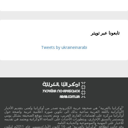
تابعونا عبر تويتر
Tweets by ukraineinarabi
"أوكرانيا بالعربية" هي صحيفة عربية الكترونية تصدر من أوكرانيا وتُعنى بتقديم الأخبار
الأوكرانية باللغة العربية ساعية بذلك الى تكوين صورة اعلامية عربية واضحة حول
أوكرانيا مركزة على اهتمامات القارئ العربي، ويتم تحديث موقع الصحيفة بشكل يومي
ومستمر بالسبق الإخباري، وبتطورات الأحداث على الساحة الأوكرانية ويعتمد في تقديمه
للاخبار على المهنية والموضوعية والحيادية التامة.
وقد جائت انطلاقة "أوكرانيا بالعربية" في 16 كانون الأول/ديسمبر عام 2011م لتكون