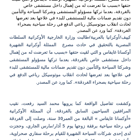
حتفها «بسبب ما تعرضت له من إهمال داخل مستشفى خاص
بالغردقة، بعدما تركها مسؤولو المستشفى وشركتا السياحة والتأمين
دون تقديم ضمانات مالية للمستشفى للبدء في علاجها بعد تعرضها
لحادث انقلاب موتوسيكل رباعي الدفع في رحلة سياحية بصحراء
الغردقة». كما ورد عن المصدر.
كييف/أوكرانيا بالعربية/طالبت وزارة الخارجية الأوكرانية السلطات
المصرية بالتحقيق في حادث مصرع الممثلة أوكرانية الشهيرة
أوكسانا غايفاس و التي لقيت حتفها «بسبب ما تعرضت له من إهمال
داخل مستشفى خاص بالغردقة، بعدما تركها مسؤولو المستشفى
وشركتا السياحة والتأمين دون تقديم ضمانات مالية للمستشفى للبدء
في علاجها بعد تعرضها لحادث انقلاب موتوسيكل رباعي الدفع في
رحلة سياحية بصحراء الغردقة». كما ورد عن المصدر.
وكشفت تفاصيل الواقعة كما يرويها محمد السيد رفعت، نقيب
المرافقين السياحيين السابق بالغردقة، أن الممثلة الأوكرانية
«أوكسانا
غايفاس
» البالغة من العمر30 سنة، وصلت إلى الغردقة
في رحلة سياحية برفقة زوجها يوم 5 آذار/مارس الجاري، وحجزت
لدى إحدى شركات السياحة الشهيرة للقيام برحلة سفاري صحراوية،