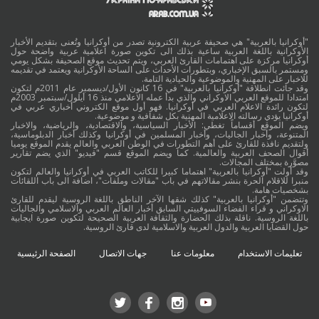
"أوكرانيا بالعربية" هي صحيفة عربية الكترونية تصدر من أوكرانيا وتُعنى بتقديم الأخبار
الأوكرانية باللغة العربية ساعية بذلك الى تكوين صورة اعلامية عربية واضحة حول
أوكرانيا مركزة على اهتمامات القارئ العربي، ويتم تحديث موقع الصحيفة بشكل يومي
ومستمر بالسبق الإخباري، وبتطورات الأحداث على الساحة الأوكرانية ويعتمد في تقديمه
للاخبار على المهنية والموضوعية والحيادية التامة.
وقد جائت انطلاقة "أوكرانيا بالعربية" في 16 كانون الأول/ديسمبر عام 2011م لتكون
امتدادا للموقع العربي الاوكراني والذي بدأ عمله الاعلامي منذ 16 أيلول/سبتمبر 2003م
لتكون رائدة الاعلام العربي في أوكرانيا. فهو أول موقع الكتروني أخباري عربي في
أوكرانيا يؤدي رسالته الاعلامية المهنية بكل شفافية و موضوعية.
ويضم الموقع أقساماً تغطي: الأخبار السياسية، والاقتصادية، والرياضية، والاخبار
المتنوعة، وأخبار الجاليات، وأخبار المسلمين في أوكرانيا وكذلك أخبار الدبلوماسية،
ولتقديم نافذة للقارئ على أهم التطورات في الوطن العربي والعالم يقدم الموقع يوميا
أقوال الصحف العربية والعالمية. كما ويضم الموقع قسم "فيديو" الذي يضم تقارير
مصوَّرة بمختلف المجالات.
وقد أولت "أوكرانيا بالعربية" اهتماما كبيرا للكاتب العربي في أوكرانيا والعالم لتكون
منبرا للاقلام الحرة بنشر مقالاتهم في باب "مقالات وملفات"، اضافة الى باب اللقائات
بشخصيات هامة.
وتتضمن "أوكرانيا بالعربية" كذلك شقها الآخر الناطق باللغة الروسية ليقدم للقارئ
الاوكراني و قراء الفضاء السوفييتي السابق أخبار العالم العربي والاسلامي والجاليات
باللغة الروسية. ناقلة بذلك الحضارة والثقافة العربية الصحيحة لتكوين صورة ايجابية
حول القضايا العربية والدول العربية والاسلامية لدى قارئ الروسية.
تعليمات الاستخدام
معلومات عنا
جهات الاتصال
الصفحة الرئيسية