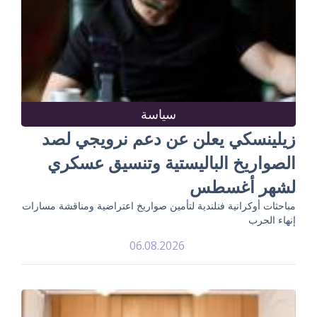
سياسة
زيلينسكي يعلن عن دعم نرويجي لصد
الصواريخ الباليستية وتنسيق عسكري
لشهر أغسطس
مباحثات أوكرانية فنلندية لتأمين صواريخ اعتراضية ومناقشة مسارات
إنهاء الحرب
06.08.2026