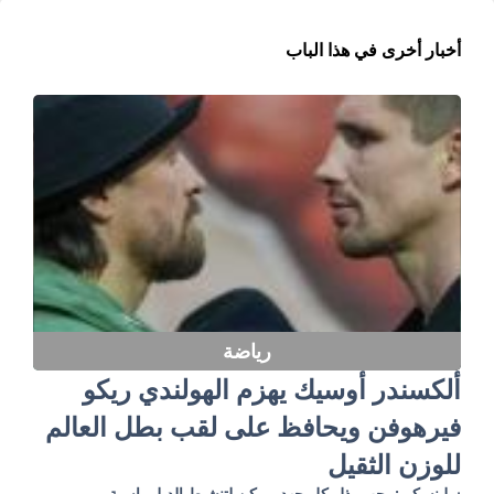
أخبار أخرى في هذا الباب
رياضة
ألكسندر أوسيك يهزم الهولندي ريكو
فيرهوفن ويحافظ على لقب بطل العالم
للوزن الثقيل
زيلينسكي: يجب بذل كل جهد ممكن لتنشيط الدبلوماسية