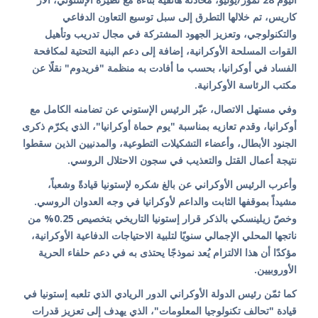
كاريس، تم خلالها التطرق إلى سبل توسيع التعاون الدفاعي
والتكنولوجي، وتعزيز الجهود المشتركة في مجال تدريب وتأهيل
القوات المسلحة الأوكرانية، إضافة إلى دعم البنية التحتية لمكافحة
الفساد في أوكرانيا، بحسب ما أفادت به منظمة "فريدوم" نقلًا عن
مكتب الرئاسة الأوكرانية.
وفي مستهل الاتصال، عبّر الرئيس الإستوني عن تضامنه الكامل مع
أوكرانيا، وقدم تعازيه بمناسبة "يوم حماة أوكرانيا"، الذي يكرّم ذكرى
الجنود الأبطال، وأعضاء التشكيلات التطوعية، والمدنيين الذين سقطوا
نتيجة أعمال القتل والتعذيب في سجون الاحتلال الروسي.
وأعرب الرئيس الأوكراني عن بالغ شكره لإستونيا قيادةً وشعباً،
مشيداً بموقفها الثابت والداعم لأوكرانيا في وجه العدوان الروسي.
وخصّ زيلينسكي بالذكر قرار إستونيا التاريخي بتخصيص 0.25% من
ناتجها المحلي الإجمالي سنويًا لتلبية الاحتياجات الدفاعية الأوكرانية،
مؤكدًا أن هذا الالتزام يُعد نموذجًا يحتذى به في دعم حلفاء الحرية
الأوروبيين.
كما ثمّن رئيس الدولة الأوكراني الدور الريادي الذي تلعبه إستونيا في
قيادة "تحالف تكنولوجيا المعلومات"، الذي يهدف إلى تعزيز قدرات