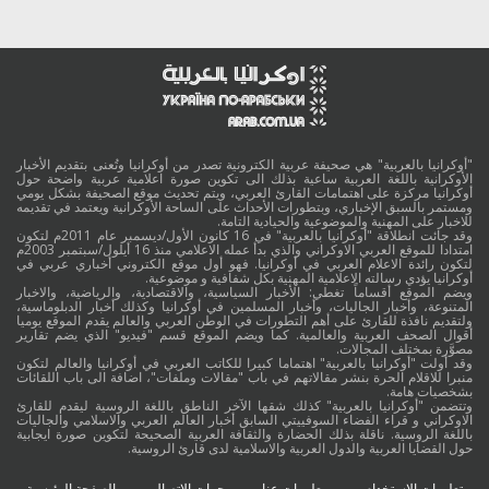
"أوكرانيا بالعربية" هي صحيفة عربية الكترونية تصدر من أوكرانيا وتُعنى بتقديم الأخبار
الأوكرانية باللغة العربية ساعية بذلك الى تكوين صورة اعلامية عربية واضحة حول
أوكرانيا مركزة على اهتمامات القارئ العربي، ويتم تحديث موقع الصحيفة بشكل يومي
ومستمر بالسبق الإخباري، وبتطورات الأحداث على الساحة الأوكرانية ويعتمد في تقديمه
للاخبار على المهنية والموضوعية والحيادية التامة.
وقد جائت انطلاقة "أوكرانيا بالعربية" في 16 كانون الأول/ديسمبر عام 2011م لتكون
امتدادا للموقع العربي الاوكراني والذي بدأ عمله الاعلامي منذ 16 أيلول/سبتمبر 2003م
لتكون رائدة الاعلام العربي في أوكرانيا. فهو أول موقع الكتروني أخباري عربي في
أوكرانيا يؤدي رسالته الاعلامية المهنية بكل شفافية و موضوعية.
ويضم الموقع أقساماً تغطي: الأخبار السياسية، والاقتصادية، والرياضية، والاخبار
المتنوعة، وأخبار الجاليات، وأخبار المسلمين في أوكرانيا وكذلك أخبار الدبلوماسية،
ولتقديم نافذة للقارئ على أهم التطورات في الوطن العربي والعالم يقدم الموقع يوميا
أقوال الصحف العربية والعالمية. كما ويضم الموقع قسم "فيديو" الذي يضم تقارير
مصوَّرة بمختلف المجالات.
وقد أولت "أوكرانيا بالعربية" اهتماما كبيرا للكاتب العربي في أوكرانيا والعالم لتكون
منبرا للاقلام الحرة بنشر مقالاتهم في باب "مقالات وملفات"، اضافة الى باب اللقائات
بشخصيات هامة.
وتتضمن "أوكرانيا بالعربية" كذلك شقها الآخر الناطق باللغة الروسية ليقدم للقارئ
الاوكراني و قراء الفضاء السوفييتي السابق أخبار العالم العربي والاسلامي والجاليات
باللغة الروسية. ناقلة بذلك الحضارة والثقافة العربية الصحيحة لتكوين صورة ايجابية
حول القضايا العربية والدول العربية والاسلامية لدى قارئ الروسية.
تعليمات الاستخدام
معلومات عنا
جهات الاتصال
الصفحة الرئيسية