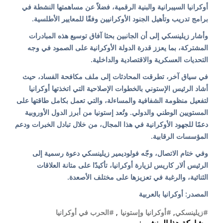
أوكرانيا السيبرانية والبنية الرقمية، فضلاً عن مساهمتها النشطة في
برامج تدريب وتأهيل الجنود الأوكرانيين وفقًا للمعايير الأطلسية.
وأشار زيلينسكي إلى أن الجانبين بحثا آفاق توسيع هذه المبادرات
المشتركة، بما يعزز قدرة الدولة الأوكرانية على الصمود في وجه
التحديات العسكرية والاقتصادية والداخلية.
في سياق آخر، تطرقت المحادثات إلى ملف مكافحة الفساد، حيث
أشاد الرئيس الإستوني بالخطوات الإصلاحية التي اتخذتها أوكرانيا
لتفعيل منظومة الشفافية والمساءلة، والتي تعمل بكامل طاقتها على
المستويين الوطني والدولي. وتُعد إستونيا من أبرز الدول الأوروبية
دعمًا للجهود الأوكرانية في هذا المجال، من خلال تبادل الخبرات ودعم
المؤسسات الرقابية.
وفي ختام الاتصال، وجّه فولوديمير زيلينسكي دعوة رسمية إلى
الرئيس ألار كاريس لزيارة أوكرانيا، تأكيدًا على متانة العلاقات
الثنائية، والرغبة في تعزيزها على مختلف الأصعدة.
المصدر: أوكرانيا بالعربية
#زيلينسكي
,
#أوكرانيا وإستونيا
,
#الحرب في أوكرانيا
مشاركة هذا المنشور: