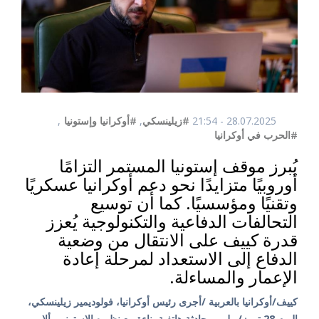
28.07.2025 - 21:54
#زيلينسكي
,
#أوكرانيا وإستونيا
,
#الحرب في أوكرانيا
يُبرز موقف إستونيا المستمر التزامًا
أوروبيًا متزايدًا نحو دعم أوكرانيا عسكريًا
وتقنيًا ومؤسسيًا. كما أن توسيع
التحالفات الدفاعية والتكنولوجية يُعزز
قدرة كييف على الانتقال من وضعية
الدفاع إلى الاستعداد لمرحلة إعادة
الإعمار والمساءلة.
كييف/أوكرانيا بالعربية /أجرى رئيس أوكرانيا، فولوديمير زيلينسكي،
اليوم 28 تموز/يوليو، محادثة هاتفية بناءة مع نظيره الإستوني، ألار