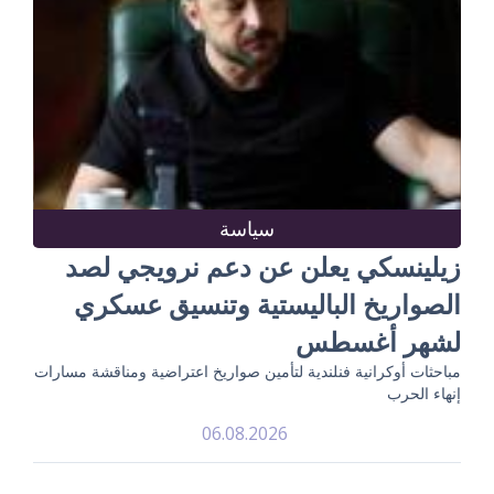
سياسة
زيلينسكي يعلن عن دعم نرويجي لصد
الصواريخ الباليستية وتنسيق عسكري
لشهر أغسطس
مباحثات أوكرانية فنلندية لتأمين صواريخ اعتراضية ومناقشة مسارات
إنهاء الحرب
06.08.2026