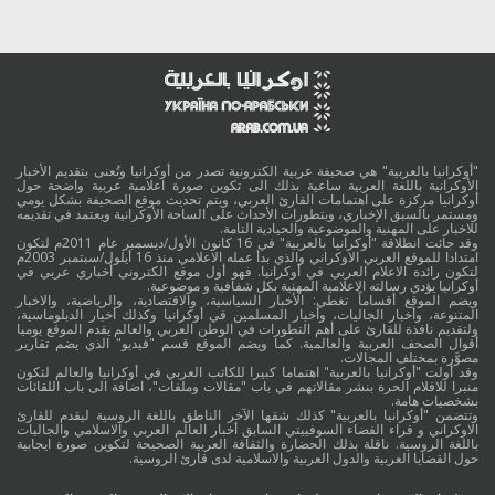
"أوكرانيا بالعربية" هي صحيفة عربية الكترونية تصدر من أوكرانيا وتُعنى بتقديم الأخبار
الأوكرانية باللغة العربية ساعية بذلك الى تكوين صورة اعلامية عربية واضحة حول
أوكرانيا مركزة على اهتمامات القارئ العربي، ويتم تحديث موقع الصحيفة بشكل يومي
ومستمر بالسبق الإخباري، وبتطورات الأحداث على الساحة الأوكرانية ويعتمد في تقديمه
للاخبار على المهنية والموضوعية والحيادية التامة.
وقد جائت انطلاقة "أوكرانيا بالعربية" في 16 كانون الأول/ديسمبر عام 2011م لتكون
امتدادا للموقع العربي الاوكراني والذي بدأ عمله الاعلامي منذ 16 أيلول/سبتمبر 2003م
لتكون رائدة الاعلام العربي في أوكرانيا. فهو أول موقع الكتروني أخباري عربي في
أوكرانيا يؤدي رسالته الاعلامية المهنية بكل شفافية و موضوعية.
ويضم الموقع أقساماً تغطي: الأخبار السياسية، والاقتصادية، والرياضية، والاخبار
المتنوعة، وأخبار الجاليات، وأخبار المسلمين في أوكرانيا وكذلك أخبار الدبلوماسية،
ولتقديم نافذة للقارئ على أهم التطورات في الوطن العربي والعالم يقدم الموقع يوميا
أقوال الصحف العربية والعالمية. كما ويضم الموقع قسم "فيديو" الذي يضم تقارير
مصوَّرة بمختلف المجالات.
وقد أولت "أوكرانيا بالعربية" اهتماما كبيرا للكاتب العربي في أوكرانيا والعالم لتكون
منبرا للاقلام الحرة بنشر مقالاتهم في باب "مقالات وملفات"، اضافة الى باب اللقائات
بشخصيات هامة.
وتتضمن "أوكرانيا بالعربية" كذلك شقها الآخر الناطق باللغة الروسية ليقدم للقارئ
الاوكراني و قراء الفضاء السوفييتي السابق أخبار العالم العربي والاسلامي والجاليات
باللغة الروسية. ناقلة بذلك الحضارة والثقافة العربية الصحيحة لتكوين صورة ايجابية
حول القضايا العربية والدول العربية والاسلامية لدى قارئ الروسية.