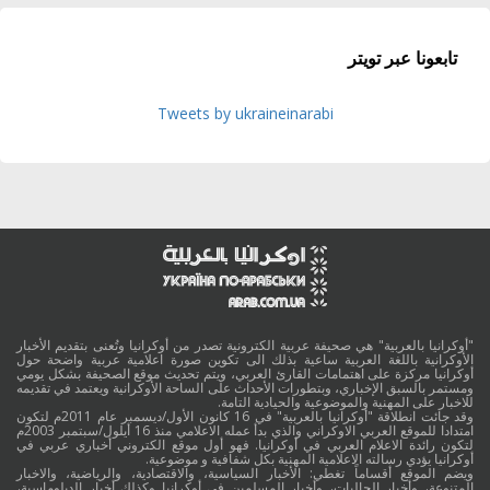
تابعونا عبر تويتر
Tweets by ukraineinarabi
"أوكرانيا بالعربية" هي صحيفة عربية الكترونية تصدر من أوكرانيا وتُعنى بتقديم الأخبار
الأوكرانية باللغة العربية ساعية بذلك الى تكوين صورة اعلامية عربية واضحة حول
أوكرانيا مركزة على اهتمامات القارئ العربي، ويتم تحديث موقع الصحيفة بشكل يومي
ومستمر بالسبق الإخباري، وبتطورات الأحداث على الساحة الأوكرانية ويعتمد في تقديمه
للاخبار على المهنية والموضوعية والحيادية التامة.
وقد جائت انطلاقة "أوكرانيا بالعربية" في 16 كانون الأول/ديسمبر عام 2011م لتكون
امتدادا للموقع العربي الاوكراني والذي بدأ عمله الاعلامي منذ 16 أيلول/سبتمبر 2003م
لتكون رائدة الاعلام العربي في أوكرانيا. فهو أول موقع الكتروني أخباري عربي في
أوكرانيا يؤدي رسالته الاعلامية المهنية بكل شفافية و موضوعية.
ويضم الموقع أقساماً تغطي: الأخبار السياسية، والاقتصادية، والرياضية، والاخبار
المتنوعة، وأخبار الجاليات، وأخبار المسلمين في أوكرانيا وكذلك أخبار الدبلوماسية،