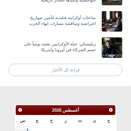
مباحثات أوكرانية فنلندية لتأمين صواريخ
اعتراضية ومناقشة مسارات إنهاء الحرب
زيلينسكي: حياة الأوكرانيين تعتمد يومياً على
حسم الشركاء في أوروبا وأمريكا
قراءة كل الأخبار
أغسطس
2026
ح
ن
ث
ر
خ
ج
س
1