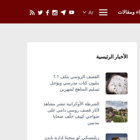
يحدث في العالم
اء ومقالات
الأخبار الرئيسية
القصف الروسي يتلف 1.1
مليون كتاب مدرسي ويؤجل
تسليم المناهج لشهرين
الشرطة الأوكرانية تنشر مشاهد
لآثار قصف روسي دامي على
ضواحي كييف خلّف ضحايا
مدنيين
زيلينسكي: لو منحتنا إدارة بايدن