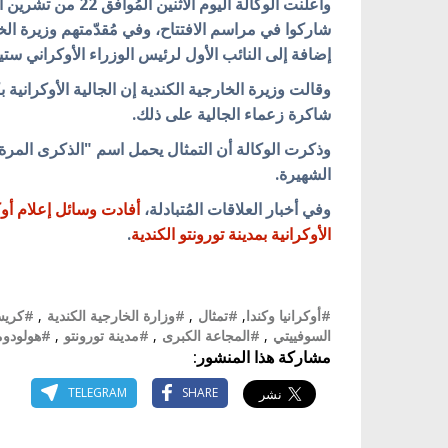
وأعلنت الوكالة اليوم الاثنين المُوافق 22 من تشرين الأول/ أكتوبر الجاري، أن
شاركوا في
مراسم الافتتاح، وفي مُقدّمتهم وزيرة الخ
إضافة إلى النائب الأول لرئيس الوزراء الأوكراني ستي
وقالت وزيرة الخارجية الكندية إن الجالية الأوكراني
شاكرة زعماء الجالية على ذلك.
وذكرت الوكالة أن التمثال يحمل اسم "الذكرى المرة 
الشهيرة.
وفي أخبار العلاقات المُتبادلة،
أفادت وسائل إعلام أوكر
الأوكرانية بمدينة تورونتو الكندية
.
#أوكرانيا وكندا
,
#تمثال
,
#وزارة الخارجية الكندية
,
#كريست
السوفييتي
,
#المجاعة الكبرى
,
#مدينة تورونتو
,
#هولودوم
مشاركة هذا المنشور:
TELEGRAM
SHARE