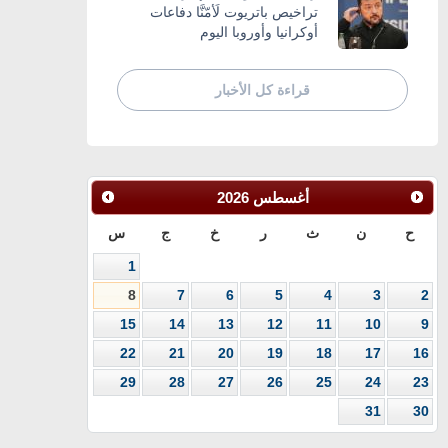
تراخيص باتريوت لَأمّنَّا دفاعات
أوكرانيا وأوروبا اليوم
قراءة كل الأخبار
أغسطس
2026
ح
ن
ث
ر
خ
ج
س
1
8
7
6
5
4
3
2
15
14
13
12
11
10
9
22
21
20
19
18
17
16
29
28
27
26
25
24
23
31
30