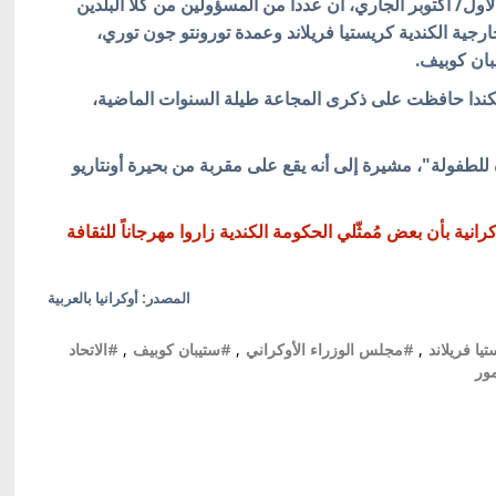
عدداً من المسؤولين من كلا البلدين
ارجية الكندية كريستيا فريلاند وعمدة تورونتو جون توري،
بان كوبيف.
ة بكندا حافظت على ذكرى المجاعة طيلة السنوات الماضية،
للطفولة"، مشيرة إلى أنه يقع على مقربة من بحيرة أونتاريو
انية بأن بعض مُمثّلي الحكومة الكندية زاروا مهرجاناً للثقافة
المصدر: أوكرانيا بالعربية
يا فريلاند
,
#مجلس الوزراء الأوكراني
,
#ستيبان كوبيف
,
#الاتحاد
ور