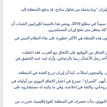
 إيران "وما يحمله من تفاؤل ساذج، قد يدفع بالمنطقة إلى
ويرى أن تطبيق بنود الاتفاق النووي بين إيران والغرب سيبدأ في مطلع 2016، ويعني هذا بالنسبة للإيرانيين الشباب أن
كله ينتظر متى تفتح إيران للمستثمرين.
 هذه اللحظة هي الأكثر خطورة على بقاء النظام الديني في
لخناق من التوقيع على الاتفاق مع الغرب، فقد اعتقلت
 أحد رجل الأعمال رميا بالرصاص، وأراد ابنه عمه التحقيق في
والسجون امتلأت، كما أن إيران تزرع الفتنة في المنطقة.
 أنهى "الصراع"، تسرع في اعتبار الاتفاق النووي من أولياته في
 روحاني، والثقة في إخلاصه، وفي ما يكتبه له مستشاروه على
ق النووي، بدأت تتصرف في المنطقة كقوة إقليمية، تحررت من