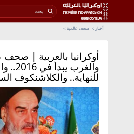
أخبار
صحف عالمية
أوكرانيا بالعربية | صحف عا
والغرب 
للنهاية.. والكلاشنكوف الس