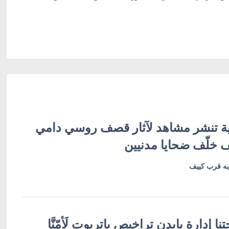
ية تنشر مشاهد لآثار قصف روسي دامي
خلّف ضحايا مدنيين
يه قرب كييف
ا إدارة بايدن تراخيص باتريوت لَأمّنَّا