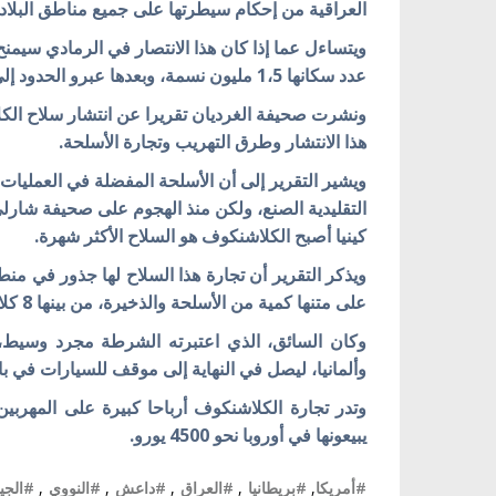
العراقية من إحكام سيطرتها على جميع مناطق البلاد، 
ويتساءل عما إذا كان هذا الانتصار في الرمادي سيمن
عدد سكانها 1،5 مليون نسمة، وبعدها عبرو الحدود إلى سوريا.
ونشرت صحيفة الغرديان تقريرا عن انتشار سلاح الكل
هذا الانتشار وطرق التهريب وتجارة الأسلحة.
ويشير التقرير إلى أن الأسلحة المفضلة في العمليات 
التقليدية الصنع، ولكن منذ الهجوم على صحيفة شار
كينيا أصبح الكلاشنكوف هو السلاح الأكثر شهرة.
ويذكر التقرير أن تجارة هذا السلاح لها جذور في منط
على متنها كمية من الأسلحة والذخيرة، من بينها 8 كلاشنكوف.
وكان السائق، الذي اعتبرته الشرطة مجرد وسيط، ف
وألمانيا، ليصل في النهاية إلى موقف للسيارات في ب
يبيعونها في أوروبا نحو 4500 يورو.
#أمريكا
,
#بريطانيا
,
#العراق
,
#داعش
,
#النووي
,
#الجي