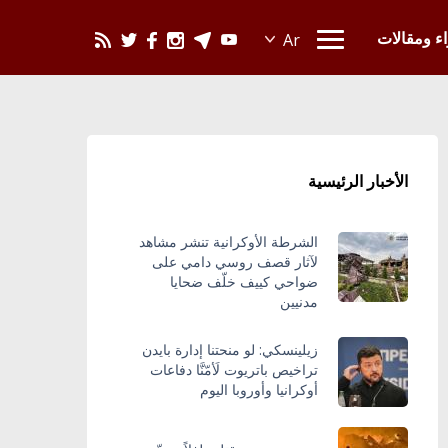
يحدث في العالم
اء ومقالات
الأخبار الرئيسية
الشرطة الأوكرانية تنشر مشاهد
لآثار قصف روسي دامي على
ضواحي كييف خلّف ضحايا
مدنيين
زيلينسكي: لو منحتنا إدارة بايدن
تراخيص باتريوت لَأمّنَّا دفاعات
أوكرانيا وأوروبا اليوم