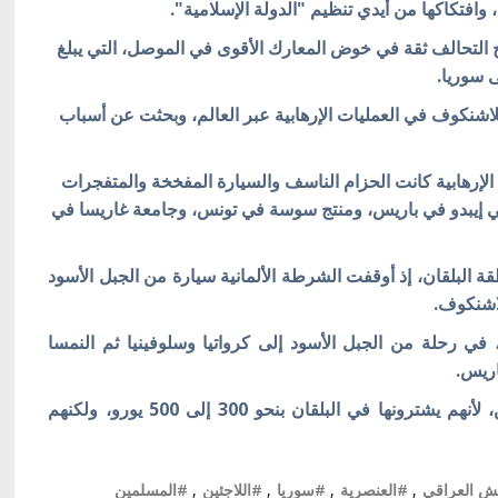
وافتكاكها من أيدي تنظيم "الدولة الإسلامية".
ح التحالف ثقة في خوض المعارك الأقوى في الموصل، التي يبلغ
اشنكوف في العمليات الإرهابية عبر العالم، وبحثت عن أسباب
الإرهابية كانت الحزام الناسف والسيارة المفخخة والمتفجرات
لي إيبدو في باريس، ومنتج سوسة في تونس، وجامعة غاريسا في
قة البلقان، إذ أوقفت الشرطة الألمانية سيارة من الجبل الأسود
ي رحلة من الجبل الأسود إلى كرواتيا وسلوفينيا ثم النمسا
اريس.
وتدر تجارة الكلاشنكوف أرباحا كبيرة على المهربين، لأنهم يشترونها في البلقان بنحو 300 إلى 500 يورو، ولكنهم
ش العراقي
,
#العنصرية
,
#سوريا
,
#اللاجئين
,
#المسلمين