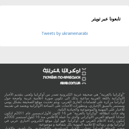
تابعونا عبر تويتر
Tweets by ukraineinarabi
"أوكرانيا بالعربية" هي صحيفة عربية الكترونية تصدر من أوكرانيا وتُعنى بتقديم الأخبار
الأوكرانية باللغة العربية ساعية بذلك الى تكوين صورة اعلامية عربية واضحة حول
أوكرانيا مركزة على اهتمامات القارئ العربي، ويتم تحديث موقع الصحيفة بشكل يومي
ومستمر بالسبق الإخباري، وبتطورات الأحداث على الساحة الأوكرانية ويعتمد في تقديمه
للاخبار على المهنية والموضوعية والحيادية التامة.
وقد جائت انطلاقة "أوكرانيا بالعربية" في 16 كانون الأول/ديسمبر عام 2011م لتكون
امتدادا للموقع العربي الاوكراني والذي بدأ عمله الاعلامي منذ 16 أيلول/سبتمبر 2003م
لتكون رائدة الاعلام العربي في أوكرانيا. فهو أول موقع الكتروني أخباري عربي في
أوكرانيا يؤدي رسالته الاعلامية المهنية بكل شفافية و موضوعية.
ويضم الموقع أقساماً تغطي: الأخبار السياسية، والاقتصادية، والرياضية، والاخبار