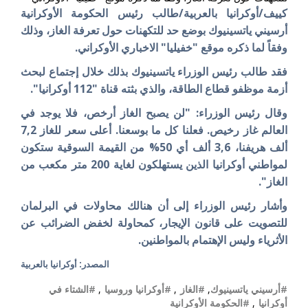
كييف/أوكرانيا بالعربية/طالب رئيس الحكومة الأوكرانية
أرسيني ياتسينيوك بوضع حد للتكهنات حول تعرفة الغاز، وذلك
وفقاً لما ذكره موقع "خفيليا" الاخباري الأوكراني.
فقد طالب رئيس الوزراء ياتسينيوك بذلك خلال إجتماع لبحث
أزمة موظفو قطاع الطاقة، والذي بثته قناة "112 أوكرانيا".
وقال رئيس الوزراء: "لن يصبح الغاز أرخص، فلا يوجد في
العالم غاز رخيص. فعلنا كل ما بوسعنا. أعلى سعر للغاز 7,2
ألف هريفنا، 3,6 ألف أي 50% من القيمة السوقية ستكون
لمواطني أوكرانيا الذين يستهلكون لغاية 200 متر مكعب من
الغاز".
وأشار رئيس الوزراء إلى أن هنالك محاولات في البرلمان
للتصويت على قانون الإيجار، كمحاولة لخفض الضرائب عن
الأثرياء وليس الإهتمام بالمواطنين.
المصدر: أوكرانيا بالعربية
#أرسيني ياتسينيوك
,
#الغاز
,
#أوكرانيا وروسيا
,
#الشتاء في
أوكرانيا
,
#الحكومة الأوكرانية