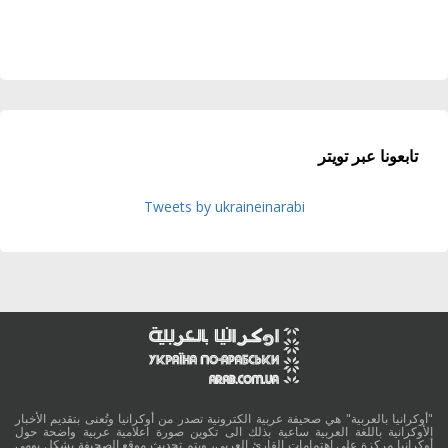
تابعونا عبر تويتر
Tweets by ukraineinarabi
"أوكرانيا بالعربية" هي صحيفة عربية الكترونية تصدر من أوكرانيا وتُعنى بتقديم الأخبار
الأوكرانية باللغة العربية ساعية بذلك الى تكوين صورة اعلامية عربية واضحة حول
أوكرانيا مركزة على اهتمامات القارئ العربي، ويتم تحديث موقع الصحيفة بشكل يومي