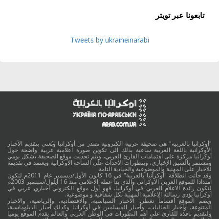
تابعونا عبر تويتر
Tweets by ukraineinarabi
"أوكرانيا بالعربية" هي صحيفة عربية الكترونية تصدر من أوكرانيا وتُعنى بتقديم الأخبار
الأوكرانية باللغة العربية ساعية بذلك الى تكوين صورة اعلامية عربية واضحة حول
أوكرانيا مركزة على اهتمامات القارئ العربي، ويتم تحديث موقع الصحيفة بشكل يومي
ومستمر بالسبق الإخباري، وبتطورات الأحداث على الساحة الأوكرانية ويعتمد في تقديمه
للاخبار على المهنية والموضوعية والحيادية التامة.
وقد جائت انطلاقة "أوكرانيا بالعربية" في 16 كانون الأول/ديسمبر عام 2011م لتكون
امتدادا للموقع العربي الاوكراني والذي بدأ عمله الاعلامي منذ 16 أيلول/سبتمبر 2003م
لتكون رائدة الاعلام العربي في أوكرانيا. فهو أول موقع الكتروني أخباري عربي في
أوكرانيا يؤدي رسالته الاعلامية المهنية بكل شفافية و موضوعية.
ويضم الموقع أقساماً تغطي: الأخبار السياسية، والاقتصادية، والرياضية، والاخبار
المتنوعة، وأخبار الجاليات، وأخبار المسلمين في أوكرانيا وكذلك أخبار الدبلوماسية،
ولتقديم نافذة للقارئ على أهم التطورات في الوطن العربي والعالم يقدم الموقع يوميا