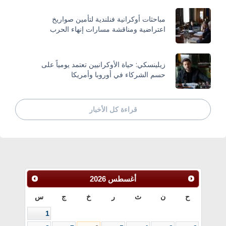
مباحثات أوكرانية فنلندية لتأمين صواريخ
اعتراضية ومناقشة مسارات إنهاء الحرب
زيلينسكي: حياة الأوكرانيين تعتمد يومياً على
حسم الشركاء في أوروبا وأمريكا
قراءة كل الأخبار
أغسطس
2026
ح
ن
ث
ر
خ
ج
س
1