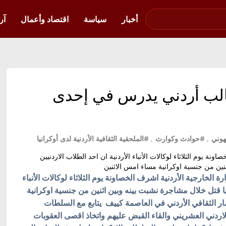
صوت فلسطين في
أوكرانيا
أخبار
سياسة
اقتصاد وأعمال
آر
 طالب أردني يدرس في إحدى
هوني
,
#حوادث وكوارث
,
#الملحقية الثقافية الأردنية لدى أوكرانيا
نة يوم الثلاثاء لوكالات الأنباء الأردنية ان احد الطلاب الاردنيين
نين من جنسية اوكرانية مساء امس الاثنين
ة الخارجية الأردنية اشرف الخصاونة يوم الثلاثاء لوكالات الأنباء
نيا قتل خلال مشاجرة نشبت بينه وبين اثنين من جنسية اوكرانية
ر الثقافي الأردني في العاصمة كييف يتابع مع السلطات
اردني العشريني والقاء القبض عليهم واتخاذ اقصى العقوبات