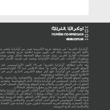
"أوكرانيا بالعربية" هي صحيفة عربية الكترونية تصدر من أوكرانيا وتُعنى بتقد
باللغة العربية ساعية بذلك الى تكوين صورة اعلامية عربية واضحة حول 
اهتمامات القارئ العربي، ويتم تحديث موقع الصحيفة بشكل يومي ومستم
وبتطورات الأحداث على الساحة الأوكرانية ويعتمد في تقديمه للاخبار على
والحيادية التامة.
الاعلام العربي في أوكرانيا. فهو أول موقع الكتروني أخباري عربي في أ
الاعلامية المهنية بكل شفافية و موضوعية.
ويضم الموقع أقساماً تغطي: الأخبار السياسية، والاقتصادية، والرياضية، والا
الجاليات، وأخبار المسلمين في أوكرانيا وكذلك أخبار الدبلوماسية، ولتقديم 
التطورات في الوطن العربي والعالم يقدم الموقع يوميا أقوال الصحف العربية
الموقع قسم "فيديو" الذي يضم تقارير مصوَّرة بمختلف المجالات.
وقد أولت "أوكرانيا بالعربية" اهتماما كبيرا للكاتب العربي في أوكرانيا والعال
الحرة بنشر مقالاتهم في باب "مقالات وملفات"، اضافة الى باب اللقائات ب
وتتضمن "أوكرانيا بالعربية" كذلك شقها الآخر الناطق باللغة الروسية ليقد
قراء الفضاء السوفييتي السابق أخبار العالم العربي والاسلامي والجاليات ب
بذلك الحضارة والثقافة العربية الصحيحة لتكوين صورة ايجابية حول القضايا ا
والاسلامية لدى قارئ الروسية.