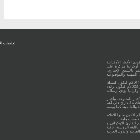
تعليمات ال
يم الأخبار الأوكرانية
أوكرانيا مركزة على
ر بالسبق الإخباري،
 المهنية والموضوعية
وقد جائت انطلاقة "أوكرانيا بالعربية" في 16 كانون الأول/ديسمبر عام 2011م لتكون امتدادا
للموقع العربي الاوكراني والذي بدأ عمله الاعلامي منذ 16 أيلول/سبتمبر 2003م لتكون رائدة
وكرانيا يؤدي رسالته
خبار المتنوعة، وأخبار
نافذة للقارئ على أهم
 والعالمية. كما ويضم
م لتكون منبرا للاقلام
شخصيات هامة.
م للقارئ الاوكراني و
اللغة الروسية. ناقلة
لعربية والدول العربية