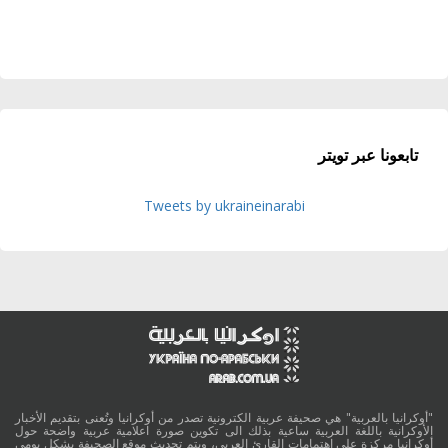
تابعونا عبر تويتر
Tweets by ukraineinarabi
"أوكرانيا بالعربية" هي صحيفة عربية الكترونية تصدر من أوكرانيا وتُعنى بتقديم الأخبار
الأوكرانية باللغة العربية ساعية بذلك الى تكوين صورة اعلامية عربية واضحة حول
أوكرانيا مركزة على اهتمامات القارئ العربي، ويتم تحديث موقع الصحيفة بشكل يومي