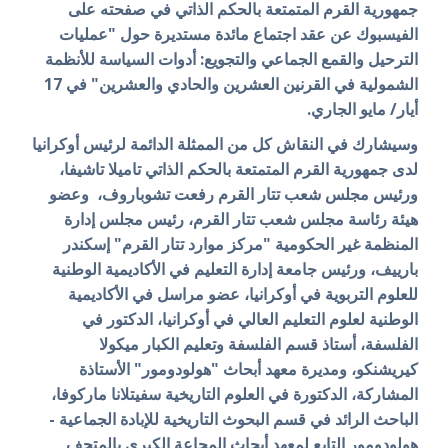
جمهورية القرم المتمتعة بالحكم الذاتي في صفحته على
الفيسبوك عن عقد اجتماع مائدة مستديرة حول "عمليات
الترحيل والقمع الجماعي والتجويع: أدوات السياسة للأنظمة
الشمولية في القرنين العشرين والحادي والعشرين" في 17
أيار/ مايو الجاري.
وسيشارك في النقاش كل من
الممثلة الدائمة لرئيس أوكرانيا
لدى جمهورية القرم المتمتعة بالحكم الذاتي تاميلا تاشيفا،
ورئيس مجلس شعب تتار القرم رفعت تشوباروف، وعضو
هيئة رئاسة مجلس شعب تتار القرم، رئيس مجلس إدارة
المنظمة غير الحكومية "مركز موارد تتار القرم" إسكندر
بارييف، ورئيس جامعة إدارة التعليم في الأكاديمية الوطنية
للعلوم التربوية في أوكرانيا، عضو مراسل في الأكاديمية
الوطنية لعلوم التعليم العالي في أوكرانيا، الدكتور في
الفلسفة، أستاذ قسم الفلسفة وتعليم الكبار ميكولا
كيريشنكو، ومديرة معهد أبحاث "هولودومور" الأستاذة
المشاركة، الدكتورة في العلوم التاريخية سفيتلانا ماركوفا،
الباحث الرائد في قسم البحوث التاريخية للإبادة الجماعية -
هولودومور التابع لمعهد أبحاث المجاعة الكبرى بالمتحف