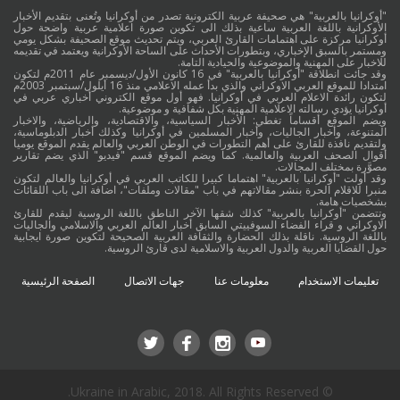
"أوكرانيا بالعربية" هي صحيفة عربية الكترونية تصدر من أوكرانيا وتُعنى بتقديم الأخبار
الأوكرانية باللغة العربية ساعية بذلك الى تكوين صورة اعلامية عربية واضحة حول
أوكرانيا مركزة على اهتمامات القارئ العربي، ويتم تحديث موقع الصحيفة بشكل يومي
ومستمر بالسبق الإخباري، وبتطورات الأحداث على الساحة الأوكرانية ويعتمد في تقديمه
للاخبار على المهنية والموضوعية والحيادية التامة.
وقد جائت انطلاقة "أوكرانيا بالعربية" في 16 كانون الأول/ديسمبر عام 2011م لتكون
امتدادا للموقع العربي الاوكراني والذي بدأ عمله الاعلامي منذ 16 أيلول/سبتمبر 2003م
لتكون رائدة الاعلام العربي في أوكرانيا. فهو أول موقع الكتروني أخباري عربي في
أوكرانيا يؤدي رسالته الاعلامية المهنية بكل شفافية و موضوعية.
ويضم الموقع أقساماً تغطي: الأخبار السياسية، والاقتصادية، والرياضية، والاخبار
المتنوعة، وأخبار الجاليات، وأخبار المسلمين في أوكرانيا وكذلك أخبار الدبلوماسية،
ولتقديم نافذة للقارئ على أهم التطورات في الوطن العربي والعالم يقدم الموقع يوميا
أقوال الصحف العربية والعالمية. كما ويضم الموقع قسم "فيديو" الذي يضم تقارير
مصوَّرة بمختلف المجالات.
وقد أولت "أوكرانيا بالعربية" اهتماما كبيرا للكاتب العربي في أوكرانيا والعالم لتكون
منبرا للاقلام الحرة بنشر مقالاتهم في باب "مقالات وملفات"، اضافة الى باب اللقائات
بشخصيات هامة.
وتتضمن "أوكرانيا بالعربية" كذلك شقها الآخر الناطق باللغة الروسية ليقدم للقارئ
الاوكراني و قراء الفضاء السوفييتي السابق أخبار العالم العربي والاسلامي والجاليات
باللغة الروسية. ناقلة بذلك الحضارة والثقافة العربية الصحيحة لتكوين صورة ايجابية
حول القضايا العربية والدول العربية والاسلامية لدى قارئ الروسية.
تعليمات الاستخدام
معلومات عنا
جهات الاتصال
الصفحة الرئيسية
© Ukraine in Arabic, 2018. All Rights Reserved.