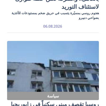
لاستئناف التوريد
هجوم روسي بمسيّرة يتسبب في حريق ضخم بمستودعات للأغذية
بضواحي دنيبرو
06.08.2026
سياسة
روسيا تقصف مبنى سكنياً في زابوريجيا