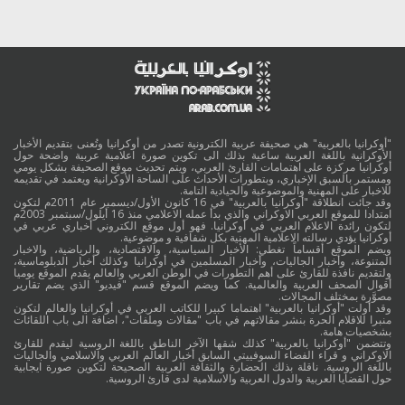
"أوكرانيا بالعربية" هي صحيفة عربية الكترونية تصدر من أوكرانيا وتُعنى بتقديم الأخبار
الأوكرانية باللغة العربية ساعية بذلك الى تكوين صورة اعلامية عربية واضحة حول
أوكرانيا مركزة على اهتمامات القارئ العربي، ويتم تحديث موقع الصحيفة بشكل يومي
ومستمر بالسبق الإخباري، وبتطورات الأحداث على الساحة الأوكرانية ويعتمد في تقديمه
للاخبار على المهنية والموضوعية والحيادية التامة.
وقد جائت انطلاقة "أوكرانيا بالعربية" في 16 كانون الأول/ديسمبر عام 2011م لتكون
امتدادا للموقع العربي الاوكراني والذي بدأ عمله الاعلامي منذ 16 أيلول/سبتمبر 2003م
لتكون رائدة الاعلام العربي في أوكرانيا. فهو أول موقع الكتروني أخباري عربي في
أوكرانيا يؤدي رسالته الاعلامية المهنية بكل شفافية و موضوعية.
ويضم الموقع أقساماً تغطي: الأخبار السياسية، والاقتصادية، والرياضية، والاخبار
المتنوعة، وأخبار الجاليات، وأخبار المسلمين في أوكرانيا وكذلك أخبار الدبلوماسية،
ولتقديم نافذة للقارئ على أهم التطورات في الوطن العربي والعالم يقدم الموقع يوميا
أقوال الصحف العربية والعالمية. كما ويضم الموقع قسم "فيديو" الذي يضم تقارير
مصوَّرة بمختلف المجالات.
وقد أولت "أوكرانيا بالعربية" اهتماما كبيرا للكاتب العربي في أوكرانيا والعالم لتكون
منبرا للاقلام الحرة بنشر مقالاتهم في باب "مقالات وملفات"، اضافة الى باب اللقائات
بشخصيات هامة.
وتتضمن "أوكرانيا بالعربية" كذلك شقها الآخر الناطق باللغة الروسية ليقدم للقارئ
الاوكراني و قراء الفضاء السوفييتي السابق أخبار العالم العربي والاسلامي والجاليات
باللغة الروسية. ناقلة بذلك الحضارة والثقافة العربية الصحيحة لتكوين صورة ايجابية
حول القضايا العربية والدول العربية والاسلامية لدى قارئ الروسية.