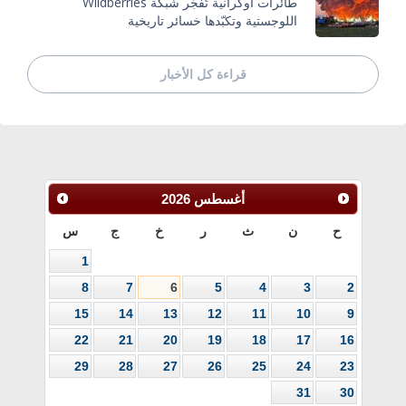
طائرات أوكرانية تُفجّر شبكة Wildberries
اللوجستية وتكبّدها خسائر تاريخية
قراءة كل الأخبار
أغسطس
2026
ح
ن
ث
ر
خ
ج
س
1
8
7
6
5
4
3
2
15
14
13
12
11
10
9
22
21
20
19
18
17
16
29
28
27
26
25
24
23
31
30