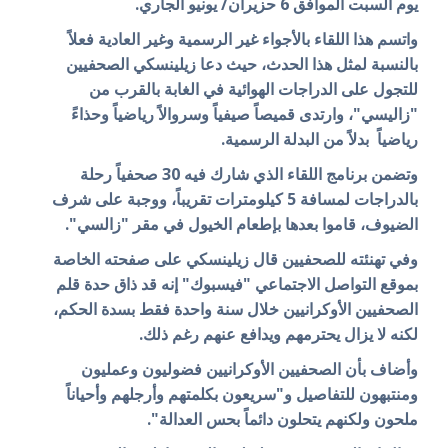
يوم السبت الموافق 6 حزيران/ يونيو الجاري.
واتسم هذا اللقاء بالأجواء غير الرسمية وغير العادية فعلاً
بالنسبة لمثل هذا الحدث، حيث دعا زيلينسكي الصحفيين
للتجول على الدراجات الهوائية في الغابة بالقرب من
"زاليسي"، وارتدى قميصاً صيفياً وسروالاً رياضياً وحذاءً
رياضياً بدلاً من البدلة الرسمية.
وتضمن برنامج اللقاء الذي شارك فيه 30 صحفياً رحلة
بالدراجات لمسافة 5 كيلومترات تقريباً، ووجبة على شرف
الضيوف، قاموا بعدها بإطعام الخيول في مقر "زالسي".
وفي تهنئته للصحفيين قال زيلينسكي على صفحته الخاصة
بموقع التواصل الاجتماعي "فيسبوك" إنه قد ذاق حدة قلم
الصحفيين الأوكرانيين خلال سنة واحدة فقط بسدة الحكم،
لكنه لا يزال يحترمهم ويدافع عنهم رغم ذلك.
وأضاف بأن الصحفيين الأوكرانيين فضوليون وعمليون
ومنتبهون للتفاصيل و"سريعون بكلمتهم وأرجلهم وأحياناً
ملحون ولكنهم يتحلون دائماً بحس العدالة".