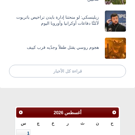
زيلينسكي: لو منحتنا إدارة بايدن تراخيص باتريوت
لَأمّنَّا دفاعات أوكرانيا وأوروبا اليوم
هجوم روسي يقتل طفلاً وجدّيه قرب كييف
قراءة كل الأخبار
أغسطس
2026
ح
ن
ث
ر
خ
ج
س
1