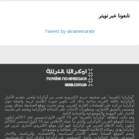
تابعونا عبر تويتر
Tweets by ukraineinarabi
"أوكرانيا بالعربية" هي صحيفة عربية الكترونية تصدر من أوكرانيا وتُعنى بتقديم الأخبار
الأوكرانية باللغة العربية ساعية بذلك الى تكوين صورة اعلامية عربية واضحة حول
أوكرانيا مركزة على اهتمامات القارئ العربي، ويتم تحديث موقع الصحيفة بشكل يومي
ومستمر بالسبق الإخباري، وبتطورات الأحداث على الساحة الأوكرانية ويعتمد في تقديمه
للاخبار على المهنية والموضوعية والحيادية التامة.
وقد جائت انطلاقة "أوكرانيا بالعربية" في 16 كانون الأول/ديسمبر عام 2011م لتكون
امتدادا للموقع العربي الاوكراني والذي بدأ عمله الاعلامي منذ 16 أيلول/سبتمبر 2003م
لتكون رائدة الاعلام العربي في أوكرانيا. فهو أول موقع الكتروني أخباري عربي في
أوكرانيا يؤدي رسالته الاعلامية المهنية بكل شفافية و موضوعية.
ويضم الموقع أقساماً تغطي: الأخبار السياسية، والاقتصادية، والرياضية، والاخبار
المتنوعة، وأخبار الجاليات، وأخبار المسلمين في أوكرانيا وكذلك أخبار الدبلوماسية،