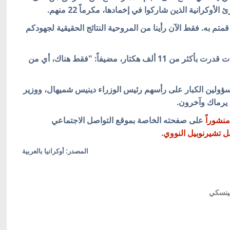
كرانية الذين شاركوا في إخمادها، مكرماً 22 منهم.
تم به. فقط الآن رأينا من المروحية النتائج الحقيقية لجهودكم
وأكد أن الحرائق قضت على مساحة واسعة من الغابات قدرت بأكثر من 11 ألف هكتار، مضيفاً: "فقط هناك، أي من
ؤولين الكبار على رأسهم رئيس الوزراء دينيس شميهال، ووزير
 يرماك وآخرون.
منشوراً
على صفحته الخاصة بموقع التواصل الاجتماعي
ل تشيرنوبيل النووي
.
المصدر: أوكرانيا بالعربية
لينسكي