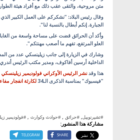
متن مروحية، والتقى عقب ذلك مع أفراد هيئة الطوارئ الأو
وقال رئيس البلاد: "نشكركم على العمل الكبير الذي قم
الجبارة. إنكم أبطال بالنسبة لنا".
العلو المرتفع، تفهم ما أصعب مهنتكم".
وشارك في الزيارة إلى جانب زيلينسكي عدد من المس
الداخلية أرسين أفاكوف، ومدير مكتب الرئيس أندري
هذا وقد
نشر الرئيس الأوكراني فولوديمير زيلينسكي 
"فيسبوك" بمناسبة الذكرى الـ34
لكارثة انفجار مفاع
#تشيرنوبيل
,
#حرائق
,
#حوادث وكوارث
,
#فولوديمير زي
مشاركة هذا المنشور:
TELEGRAM
SHARE