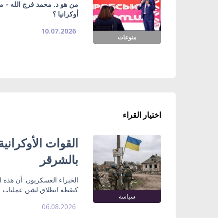
من هو د. محمد فرج الله - م
أوكرانيا ؟
10.07.2026
منوعات
اختيار القراء
القوات الأوكراني
بالشرقر
الخبراء العسكريون: أن هذه
كنقطة انطلاق لشن عمليات ع
سياسة
06.08.2026