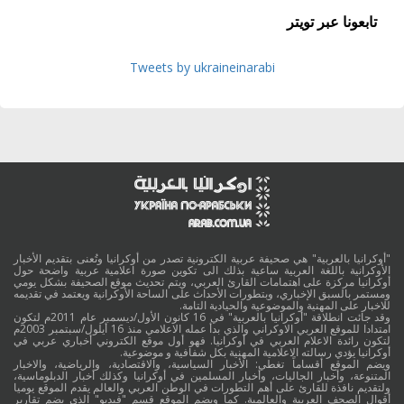
تابعونا عبر تويتر
Tweets by ukraineinarabi
"أوكرانيا بالعربية" هي صحيفة عربية الكترونية تصدر من أوكرانيا وتُعنى بتقديم الأخبار
الأوكرانية باللغة العربية ساعية بذلك الى تكوين صورة اعلامية عربية واضحة حول
أوكرانيا مركزة على اهتمامات القارئ العربي، ويتم تحديث موقع الصحيفة بشكل يومي
ومستمر بالسبق الإخباري، وبتطورات الأحداث على الساحة الأوكرانية ويعتمد في تقديمه
للاخبار على المهنية والموضوعية والحيادية التامة.
وقد جائت انطلاقة "أوكرانيا بالعربية" في 16 كانون الأول/ديسمبر عام 2011م لتكون
امتدادا للموقع العربي الاوكراني والذي بدأ عمله الاعلامي منذ 16 أيلول/سبتمبر 2003م
لتكون رائدة الاعلام العربي في أوكرانيا. فهو أول موقع الكتروني أخباري عربي في
أوكرانيا يؤدي رسالته الاعلامية المهنية بكل شفافية و موضوعية.
ويضم الموقع أقساماً تغطي: الأخبار السياسية، والاقتصادية، والرياضية، والاخبار
المتنوعة، وأخبار الجاليات، وأخبار المسلمين في أوكرانيا وكذلك أخبار الدبلوماسية،
ولتقديم نافذة للقارئ على أهم التطورات في الوطن العربي والعالم يقدم الموقع يوميا
أقوال الصحف العربية والعالمية. كما ويضم الموقع قسم "فيديو" الذي يضم تقارير