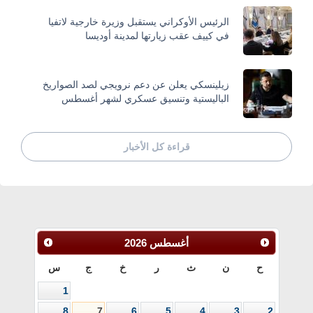
الرئيس الأوكراني يستقبل وزيرة خارجية لاتفيا
في كييف عقب زيارتها لمدينة أوديسا
زيلينسكي يعلن عن دعم نرويجي لصد الصواريخ
الباليستية وتنسيق عسكري لشهر أغسطس
قراءة كل الأخبار
أغسطس
2026
ح
ن
ث
ر
خ
ج
س
1
8
7
6
5
4
3
2