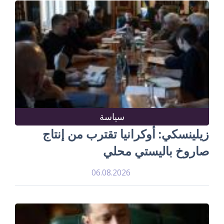
سياسة
زيلينسكي: أوكرانيا تقترب من إنتاج
صاروخ باليستي محلي
06.08.2026