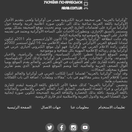
"أوكرانيا بالعربية" هي صحيفة عربية الكترونية تصدر من أوكرانيا وتُعنى بتقديم الأخبار
الأوكرانية باللغة العربية ساعية بذلك الى تكوين صورة اعلامية عربية واضحة حول
أوكرانيا مركزة على اهتمامات القارئ العربي، ويتم تحديث موقع الصحيفة بشكل يومي
ومستمر بالسبق الإخباري، وبتطورات الأحداث على الساحة الأوكرانية ويعتمد في تقديمه
للاخبار على المهنية والموضوعية والحيادية التامة.
وقد جائت انطلاقة "أوكرانيا بالعربية" في 16 كانون الأول/ديسمبر عام 2011م لتكون
امتدادا للموقع العربي الاوكراني والذي بدأ عمله الاعلامي منذ 16 أيلول/سبتمبر 2003م
لتكون رائدة الاعلام العربي في أوكرانيا. فهو أول موقع الكتروني أخباري عربي في
أوكرانيا يؤدي رسالته الاعلامية المهنية بكل شفافية و موضوعية.
ويضم الموقع أقساماً تغطي: الأخبار السياسية، والاقتصادية، والرياضية، والاخبار
المتنوعة، وأخبار الجاليات، وأخبار المسلمين في أوكرانيا وكذلك أخبار الدبلوماسية،
ولتقديم نافذة للقارئ على أهم التطورات في الوطن العربي والعالم يقدم الموقع يوميا
أقوال الصحف العربية والعالمية. كما ويضم الموقع قسم "فيديو" الذي يضم تقارير
مصوَّرة بمختلف المجالات.
وقد أولت "أوكرانيا بالعربية" اهتماما كبيرا للكاتب العربي في أوكرانيا والعالم لتكون
منبرا للاقلام الحرة بنشر مقالاتهم في باب "مقالات وملفات"، اضافة الى باب اللقائات
بشخصيات هامة.
وتتضمن "أوكرانيا بالعربية" كذلك شقها الآخر الناطق باللغة الروسية ليقدم للقارئ
الاوكراني و قراء الفضاء السوفييتي السابق أخبار العالم العربي والاسلامي والجاليات
باللغة الروسية. ناقلة بذلك الحضارة والثقافة العربية الصحيحة لتكوين صورة ايجابية
حول القضايا العربية والدول العربية والاسلامية لدى قارئ الروسية.
تعليمات الاستخدام
معلومات عنا
جهات الاتصال
الصفحة الرئيسية