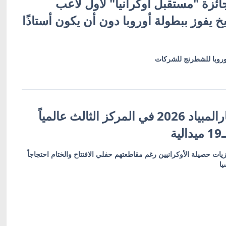
ئزة "مستقبل أوكرانيا" لأول لاعب
 يفوز ببطولة أوروبا دون أن يكون أستاذًا
وروبا للشطرنج للشركات
أوكرانيا تختتم البارالمبياد 2026 في المركز الثالث عالمياً
ة
ت و8 فضيات و8 برونزيات حصيلة الأوكرانيين رغم مقاطعتهم حفلي الافتتاح والختام احتجاجاً
يا