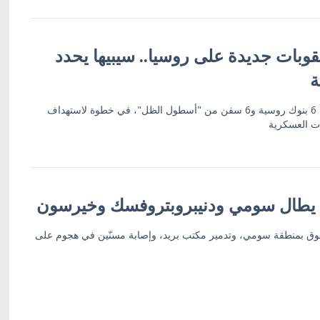
وبات جديدة على روسيا.. سيبيها يحدد
ة
العقوبات تشمل 19 كياناً بينها 6 بنوك روسية و6 سفن من "أسطول الظل"، في خطوة لاستهداف
ات العسكرية
 يطال سومي ودنيبروبتروفسك وخيرسون
ق بمنطقة سومي، وتدمير مكتب بريد، وإصابة مسنّين في هجوم على