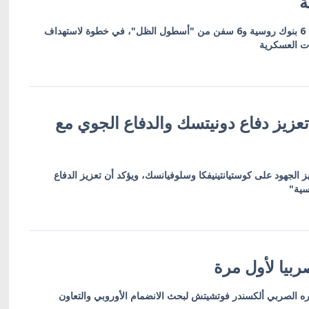
ة
العقوبات تشمل 19 كياناً بينها 6 بنوك روسية و6 سفن من "أسطول الظل"، في خطوة لاستهداف
ات العسكرية
عزيز دفاع دونيتسك والدفاع الجوي مع
ز الجهود على كوستيانتينيفكا وسلوفيانسك، ويؤكد أن تعزيز الدفاع
سية"
بيا لأول مرة
ره الصربي ألكسندر فوتشيتش لبحث الانضمام الأوروبي والتعاون