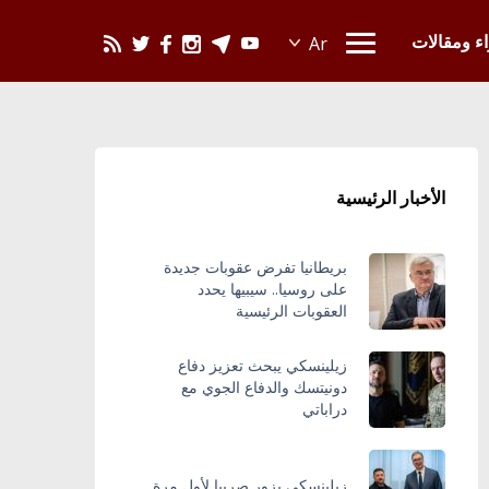
يحدث في العالم
اء ومقالات
الأخبار الرئيسية
بريطانيا تفرض عقوبات جديدة
على روسيا.. سيبيها يحدد
العقوبات الرئيسية
زيلينسكي يبحث تعزيز دفاع
دونيتسك والدفاع الجوي مع
دراباتي
زيلينسكي يزور صربيا لأول مرة