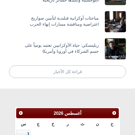
مباحثات أوكرانية فنلندية لتأمين صواريخ
اعتراضية ومناقشة مسارات إنهاء الحرب
زيلينسكي: حياة الأوكرانيين تعتمد يومياً على
حسم الشركاء في أوروبا وأمريكا
قراءة كل الأخبار
أغسطس
2026
ح
ن
ث
ر
خ
ج
س
1