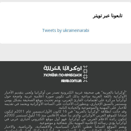
تابعونا عبر تويتر
Tweets by ukraineinarabi
"أوكرانيا بالعربية" هي صحيفة عربية الكترونية تصدر من أوكرانيا وتُعنى بتقديم الأخبار
الأوكرانية باللغة العربية ساعية بذلك الى تكوين صورة اعلامية عربية واضحة حول
أوكرانيا مركزة على اهتمامات القارئ العربي، ويتم تحديث موقع الصحيفة بشكل يومي
ومستمر بالسبق الإخباري، وبتطورات الأحداث على الساحة الأوكرانية ويعتمد في تقديمه
للاخبار على المهنية والموضوعية والحيادية التامة.
وقد جائت انطلاقة "أوكرانيا بالعربية" في 16 كانون الأول/ديسمبر عام 2011م لتكون
امتدادا للموقع العربي الاوكراني والذي بدأ عمله الاعلامي منذ 16 أيلول/سبتمبر 2003م
لتكون رائدة الاعلام العربي في أوكرانيا. فهو أول موقع الكتروني أخباري عربي في
أوكرانيا يؤدي رسالته الاعلامية المهنية بكل شفافية و موضوعية.
ويضم الموقع أقساماً تغطي: الأخبار السياسية، والاقتصادية، والرياضية، والاخبار
المتنوعة، وأخبار الجاليات، وأخبار المسلمين في أوكرانيا وكذلك أخبار الدبلوماسية،