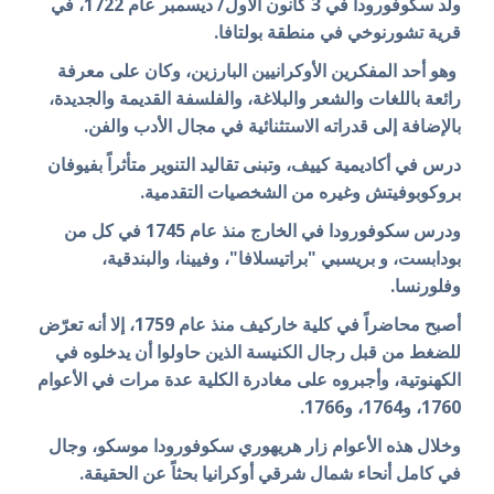
ولد سكوفورودا في 3 كانون الأول/ ديسمبر عام 1722، في
قرية تشورنوخي في منطقة بولتافا.
وهو أحد المفكرين الأوكرانيين البارزين، وكان على معرفة
رائعة باللغات والشعر والبلاغة، والفلسفة القديمة والجديدة،
بالإضافة إلى قدراته الاستثنائية في مجال الأدب والفن.
درس في أكاديمية كييف، وتبنى تقاليد التنوير متأثراً بفيوفان
بروكوبوفيتش وغيره من الشخصيات التقدمية.
ودرس سكوفورودا في الخارج منذ عام 1745 في كل من
بودابست، و بريسبي "براتيسلافا"، وفيينا، والبندقية،
وفلورنسا.
أصبح محاضراً في كلية خاركيف منذ عام 1759، إلا أنه تعرّض
للضغط من قبل رجال الكنيسة الذين حاولوا أن يدخلوه في
الكهنوتية، وأجبروه على مغادرة الكلية عدة مرات في الأعوام
1760، و1764، و1766.
وخلال هذه الأعوام زار هريهوري سكوفورودا موسكو، وجال
في كامل أنحاء شمال شرقي أوكرانيا بحثاً عن الحقيقة.