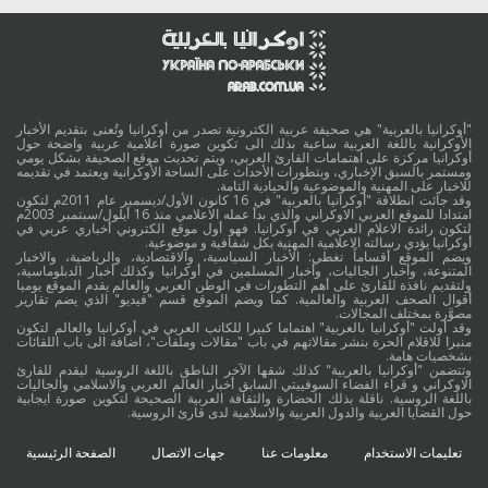
"أوكرانيا بالعربية" هي صحيفة عربية الكترونية تصدر من أوكرانيا وتُعنى بتقديم الأخبار
الأوكرانية باللغة العربية ساعية بذلك الى تكوين صورة اعلامية عربية واضحة حول
أوكرانيا مركزة على اهتمامات القارئ العربي، ويتم تحديث موقع الصحيفة بشكل يومي
ومستمر بالسبق الإخباري، وبتطورات الأحداث على الساحة الأوكرانية ويعتمد في تقديمه
للاخبار على المهنية والموضوعية والحيادية التامة.
وقد جائت انطلاقة "أوكرانيا بالعربية" في 16 كانون الأول/ديسمبر عام 2011م لتكون
امتدادا للموقع العربي الاوكراني والذي بدأ عمله الاعلامي منذ 16 أيلول/سبتمبر 2003م
لتكون رائدة الاعلام العربي في أوكرانيا. فهو أول موقع الكتروني أخباري عربي في
أوكرانيا يؤدي رسالته الاعلامية المهنية بكل شفافية و موضوعية.
ويضم الموقع أقساماً تغطي: الأخبار السياسية، والاقتصادية، والرياضية، والاخبار
المتنوعة، وأخبار الجاليات، وأخبار المسلمين في أوكرانيا وكذلك أخبار الدبلوماسية،
ولتقديم نافذة للقارئ على أهم التطورات في الوطن العربي والعالم يقدم الموقع يوميا
أقوال الصحف العربية والعالمية. كما ويضم الموقع قسم "فيديو" الذي يضم تقارير
مصوَّرة بمختلف المجالات.
وقد أولت "أوكرانيا بالعربية" اهتماما كبيرا للكاتب العربي في أوكرانيا والعالم لتكون
منبرا للاقلام الحرة بنشر مقالاتهم في باب "مقالات وملفات"، اضافة الى باب اللقائات
بشخصيات هامة.
وتتضمن "أوكرانيا بالعربية" كذلك شقها الآخر الناطق باللغة الروسية ليقدم للقارئ
الاوكراني و قراء الفضاء السوفييتي السابق أخبار العالم العربي والاسلامي والجاليات
باللغة الروسية. ناقلة بذلك الحضارة والثقافة العربية الصحيحة لتكوين صورة ايجابية
حول القضايا العربية والدول العربية والاسلامية لدى قارئ الروسية.
تعليمات الاستخدام
معلومات عنا
جهات الاتصال
الصفحة الرئيسية