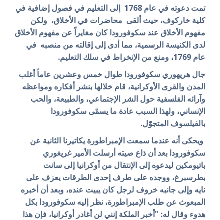
تمت دعوته في عام 1768 إلى التعليم في فصول إضافية في
كلية خاركوف، حيث ألقى محاضرات في الأخلاق، ولكن
مفهوم الأخلاق عند سكوفورودا كان مغايراً عن مفهوم الأخلاق
لدى الكنيسة الرسمية، مما أدى إلى إقالته من منصبه في
عام 1769، ومنع من الإنخراط في سلك التعليم.
جال هريهوري سكوفورودا طوال خمس وعشرين عاماً أغلب
المدن والقرى الأوكرانية، قام خلالها بنشر أفكاره ومواعظه
وآرائه الفلسفية حول الشر الإجتماعي، والطبيعة، والحب
الإنساني، ولهذا السبب عادة ما يسمّى سكوفورودا
بالفيلسوف المتجوّل.
ويحكى أنه عندما سمعت
الإمبراطورة يكاتيرنا الثانية
عن
سكوفورودا بعد أن ذاع صيته أرسلت الأمير غريغوري
باتيومكين ليدعوه إلى الإنتقال من أوكرانيا إلى سانت
بطرسبرغ، ووجده على طرف إحدى الطرقات يعزف على
نايه وإلى جانبه خروف لرجل كان يبيت عنده، وبعد أن أخبره
المبعوث عن طلب الإمبراطورة، نظر إليه سكوفورودا بكل
هدوء وقال له: "أخبر الملكة إنني لن أغادر أوكرانيا، فإن هذا