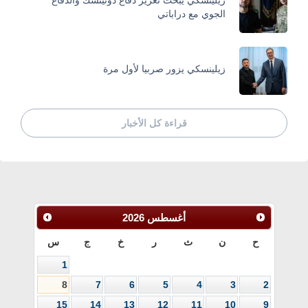
الجوي مع دراباتي
زيلينسكي يزور صربيا لأول مرة
قراءة كل الأخبار
أغسطس
2026
ح
ن
ث
ر
خ
ج
س
1
8
7
6
5
4
3
2
15
14
13
12
11
10
9