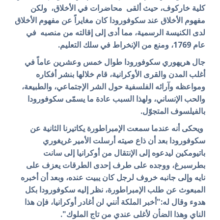
كلية خاركوف، حيث ألقى محاضرات في الأخلاق، ولكن
مفهوم الأخلاق عند سكوفورودا كان مغايراً عن مفهوم الأخلاق
لدى الكنيسة الرسمية، مما أدى إلى إقالته من منصبه في
عام 1769، ومنع من الإنخراط في سلك التعليم.
جال هريهوري سكوفورودا طوال خمس وعشرين عاماً في
أغلب المدن والقرى الأوكرانية، قام خلالها بنشر أفكاره
ومواعظه وآرائه الفلسفية حول الشر الإجتماعي، والطبيعة،
والحب الإنساني، ولهذا السبب عادة ما يسمّى سكوفورودا
بالفيلسوف المتجوّل.
ويحكى أنه عندما سمعت
الإمبراطورة يكاتيرنا الثانية
عن
سكوفورودا بعد أن ذاع صيته أرسلت الأمير غريغوري
باتيومكين ليدعوه إلى الإنتقال من أوكرانيا إلى سانت
بطرسبرغ، ووجده على طرف إحدى الطرقات يعزف على
نايه وإلى جانبه خروف لرجل كان يبيت عنده، وبعد أن أخبره
المبعوث عن طلب الإمبراطورة، نظر إليه سكوفورودا بكل
هدوء وقال له:"أخبر الملكة أنني لن أغادر أوكرانيا، فإن هذا
الناي وهذا الضأن لأغلى
عندي
من تاج الملوك".