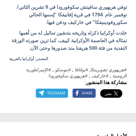
توفي هريهوري سافيتش سكوفورودا في 9 تشرين الثاني/
نوفمبر عام 1794 في قرية إفانيفكا "إسمها الحالي
سكوروفودينيفكا" في خاركيف ودفن فيها.
خلدت أوكرانيا ذكراه وتاريخه بتدشين تماثيل له من أهمها
تمثاله في العاصمة الأوكرانية كييف، كما تزين صورته الورقة
النقدية من فئة 500 هريفنا منذ صدورها وحتى الآن.
المصدر: أوكرانيا بالعربية
#هريهوري تشوبرينكا
,
#بولتافا
,
#موسكو
,
#الإمبراطورية
الروسية
,
#خاركيف
,
#هريهوري سكوفورودا
مشاركة هذا المنشور:
TELEGRAM
SHARE
الأخبار الرئيسية