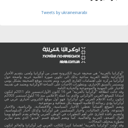
Tweets by ukraineinarabi
"أوكرانيا بالعربية" هي صحيفة عربية الكترونية تصدر من أوكرانيا وتُعنى بتقديم الأخبار
الأوكرانية باللغة العربية ساعية بذلك الى تكوين صورة اعلامية عربية واضحة حول
أوكرانيا مركزة على اهتمامات القارئ العربي، ويتم تحديث موقع الصحيفة بشكل يومي
ومستمر بالسبق الإخباري، وبتطورات الأحداث على الساحة الأوكرانية ويعتمد في تقديمه
للاخبار على المهنية والموضوعية والحيادية التامة.
وقد جائت انطلاقة "أوكرانيا بالعربية" في 16 كانون الأول/ديسمبر عام 2011م لتكون
امتدادا للموقع العربي الاوكراني والذي بدأ عمله الاعلامي منذ 16 أيلول/سبتمبر 2003م
لتكون رائدة الاعلام العربي في أوكرانيا. فهو أول موقع الكتروني أخباري عربي في
أوكرانيا يؤدي رسالته الاعلامية المهنية بكل شفافية و موضوعية.
ويضم الموقع أقساماً تغطي: الأخبار السياسية، والاقتصادية، والرياضية، والاخبار
المتنوعة، وأخبار الجاليات، وأخبار المسلمين في أوكرانيا وكذلك أخبار الدبلوماسية،
ولتقديم نافذة للقارئ على أهم التطورات في الوطن العربي والعالم يقدم الموقع يوميا
أقوال الصحف العربية والعالمية. كما ويضم الموقع قسم "فيديو" الذي يضم تقارير
مصوَّرة بمختلف المجالات.
وقد أولت "أوكرانيا بالعربية" اهتماما كبيرا للكاتب العربي في أوكرانيا والعالم لتكون