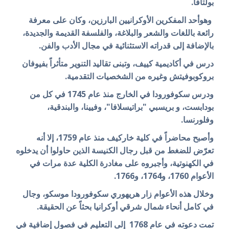
بولتافا.
وهوأحد المفكرين الأوكرانيين البارزين، وكان على معرفة
رائعة باللغات والشعر والبلاغة، والفلسفة القديمة والجديدة،
بالإضافة إلى قدراته الاستثنائية في مجال الأدب والفن.
درس في أكاديمية كييف، وتبنى تقاليد التنوير متأثراً بفيوفان
بروكوبوفيتش وغيره من الشخصيات التقدمية.
ودرس سكوفورودا في الخارج منذ عام 1745 في كل من
بودابست، و بريسبي "براتيسلافا"، وفيينا، والبندقية،
وفلورنسا.
وأصبح محاضراً في كلية خاركيف منذ عام 1759، إلا أنه
تعرّض للضغط من قبل رجال الكنيسة الذين حاولوا أن يدخلوه
في الكهنوتية، وأجبروه على مغادرة الكلية عدة مرات في
الأعوام 1760، و1764، و1766.
وخلال هذه الأعوام زار هريهوري سكوفورودا موسكو، وجال
في كامل أنحاء شمال شرقي أوكرانيا بحثاً عن الحقيقة.
تمت دعوته في عام 1768 إلى التعليم في فصول إضافية في