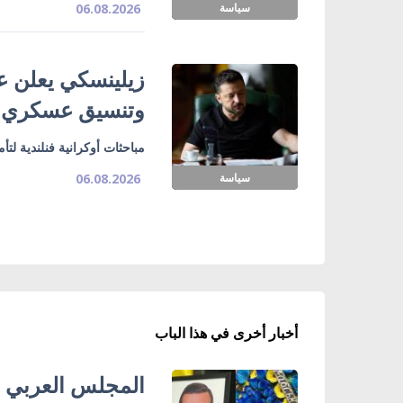
سياسة
06.08.2026
زيلينسكي يعلن ع
وتنسيق عسكري
مباحثات أوكرانية فنلندية لت
سياسة
06.08.2026
أخبار أخرى في هذا الباب
‏المجلس العربي ف