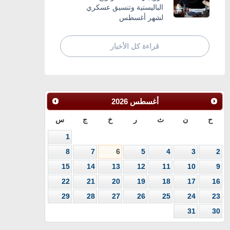
الباليستية وتنسيق عسكري
لشهر أغسطس
قراءة كل الأخبار
أغسطس
2026
ح
ن
ث
ر
خ
ج
س
1
8
7
6
5
4
3
2
15
14
13
12
11
10
9
22
21
20
19
18
17
16
29
28
27
26
25
24
23
31
30