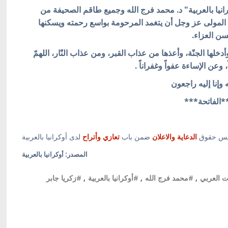
نيا بالعربية" د. محمد فرج الله وجميع طاقم الصحيفة من
ن المولى عز وجل أن يتغمد المرحومة بواسع رحمته ويسكنها
سن العزاء.
ا، وأدخلها الجنّة، وأعذها من عذاب القبر، ومن عذاب النّار، اللهمّ
 وعن الإساءة عفواً وغفراناً .
ه وإنا إليه راجعون
*الفاتحة***
أسس حقوق
الدعاية والاعلان
ضمن باب
تعازي وأتراح
لدى أوكرانيا بالعربية
المصدر: أوكرانيا بالعربية
ت العربي
,
#محمد فرج الله
,
#أوكرانيا بالعربية
,
#زكريا جابر