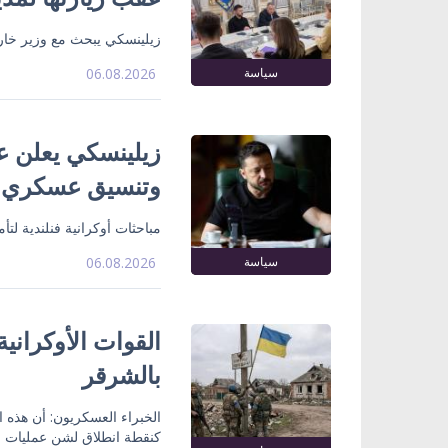
زيلينسكي يبحث مع وزير خارج
سياسة
06.08.2026
زيلينسكي يعلن ع
وتنسيق عسكري
مباحثات أوكرانية فنلندية لت
سياسة
06.08.2026
القوات الأوكراني
بالشرقر
الخبراء العسكريون: أن هذه
كنقطة انطلاق لشن عمليات ع