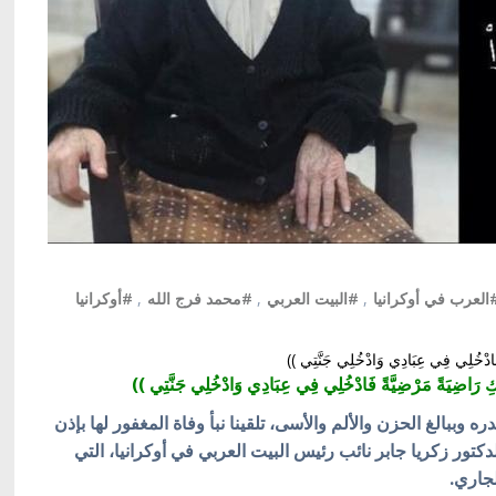
العرب في أوكرانيا
,
#البيت العربي
,
#محمد فرج الله
,
#أوكرانيا
ةً فَادْخُلِي فِي عِبَادِي وَادْخُلِي جَنَّتِي ))
رَبِّكِ رَاضِيَةً مَرْضِيَّةً فَادْخُلِي فِي عِبَادِي وَادْخُلِي جَنَّتِي ))
ه وببالغ الحزن والألم والأسى، تلقينا نبأ وفاة المغفور لها بإذن
لدكتور زكريا جابر نائب رئيس البيت العربي في أوكرانيا، التي