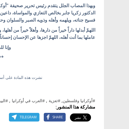
وبهذا المصاب الجلل يتقدم رئيس تحرير صحيفة "أوكرا
الدكتور زكريا جابر بخالص التعازي والمواساة، داعي
فسيح جناته، ويلهمه وأهله وذويه الصبر والسلوان وح
اللهمّ أبدلها داراً خيراً من دارها، وأهلاً خيراً من أهله
عاملها بما أنت أهله، اللهمّ اجزها عن الإحسان إحساناً،
وإنا لل
**
نشرت هذه المادة على 
#أوكرانيا وفلسطين
,
#تعزية
,
#العرب في أوكرانيا
,
#البي
مشاركة هذا المنشور:
TELEGRAM
SHARE