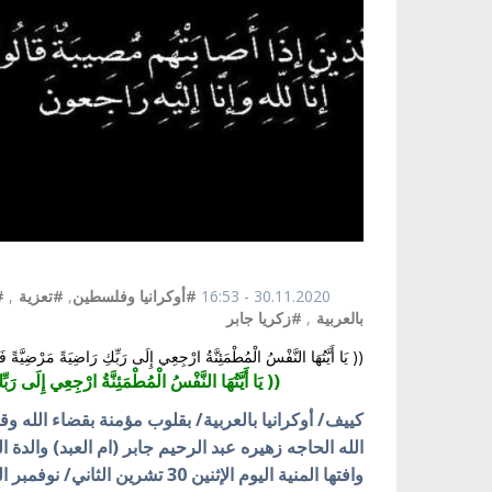
30.11.2020 - 16:53
#أوكرانيا وفلسطين
,
#تعزية
,
#
بالعربية
,
#زكريا جابر
(( يَا أَيَّتُهَا النَّفْسُ الْمُطْمَئِنَّةُ ارْجِعِي إِلَى رَبِّكِ رَاضِيَةً مَرْضِيَّ
(( يَا أَيَّتُهَا النَّفْسُ الْمُطْمَئِنَّةُ ارْجِعِي إِلَى 
كييف/ أوكرانيا بالعربية/ بقلوب مؤمنة بقضاء الله وقدر
الله الحاجه زهيره عبد الرحيم جابر (ام العبد
)
والدة ا
وافتها المنية اليوم الإثنين 30 تشرين الثاني/ نوفمبر الجاري.