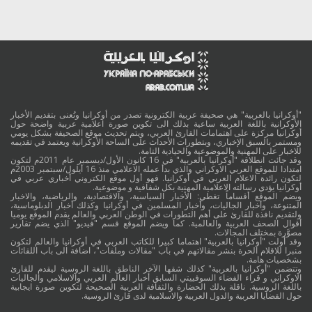
"أوكرانيا بالعربية" هي صحيفة عربية الكترونية تصدر من أوكرانيا وتُعنى بتقديم الأخبار
الأوكرانية باللغة العربية ساعية بذلك الى تكوين صورة اعلامية عربية واضحة حول
أوكرانيا مركزة على اهتمامات القارئ العربي، ويتم تحديث موقع الصحيفة بشكل يومي
ومستمر بالسبق الإخباري، وبتطورات الأحداث على الساحة الأوكرانية ويعتمد في تقديمه
للاخبار على المهنية والموضوعية والحيادية التامة.
وقد جائت انطلاقة "أوكرانيا بالعربية" في 16 كانون الأول/ديسمبر عام 2011م لتكون
امتدادا للموقع العربي الاوكراني والذي بدأ عمله الاعلامي منذ 16 أيلول/سبتمبر 2003م
لتكون رائدة الاعلام العربي في أوكرانيا. فهو أول موقع الكتروني أخباري عربي في
أوكرانيا يؤدي رسالته الاعلامية المهنية بكل شفافية و موضوعية.
ويضم الموقع أقساماً تغطي: الأخبار السياسية، والاقتصادية، والرياضية، والاخبار
المتنوعة، وأخبار الجاليات، وأخبار المسلمين في أوكرانيا وكذلك أخبار الدبلوماسية،
ولتقديم نافذة للقارئ على أهم التطورات في الوطن العربي والعالم يقدم الموقع يوميا
أقوال الصحف العربية والعالمية. كما ويضم الموقع قسم "فيديو" الذي يضم تقارير
مصوَّرة بمختلف المجالات.
وقد أولت "أوكرانيا بالعربية" اهتماما كبيرا للكاتب العربي في أوكرانيا والعالم لتكون
منبرا للاقلام الحرة بنشر مقالاتهم في باب "مقالات وملفات"، اضافة الى باب اللقائات
بشخصيات هامة.
وتتضمن "أوكرانيا بالعربية" كذلك شقها الآخر الناطق باللغة الروسية ليقدم للقارئ
الاوكراني و قراء الفضاء السوفييتي السابق أخبار العالم العربي والاسلامي والجاليات
باللغة الروسية. ناقلة بذلك الحضارة والثقافة العربية الصحيحة لتكوين صورة ايجابية
حول القضايا العربية والدول العربية والاسلامية لدى قارئ الروسية.