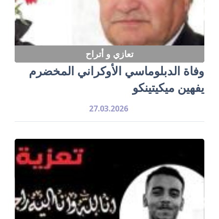
تعازي و أتراح
وفاة الدبلوماسي الأوكراني المخضرم
يفهين ميكيتينكو
27.03.2026