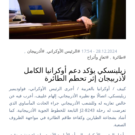
28.12.2024 - 17:54
#الرئيس الأوكراني
,
#أذربيجان
,
#طائرة
,
#تعازٍ وأتراح
زيلينسكي يؤكد دعم أوكرانيا الكامل
لأذربيجان إثر تحطم الطائرة
كييف / أوكرانيا بالعربية / أجرى الرئيس الأوكراني، فواوديمير
زيلينسكي، اتصالًا مع نظيره الأذربيجاني، إلهام علييف، أعرب فيه عن
خالص تعازيه له وللشعب الأذربيجاني جراء الحادث المأساوي الذي
تعرضت له رحلة J2-8243 التابعة للخطوط الجوية الأذربيجانية. كما
أشاد بشجاعة الطيارين وكفاءة طاقم الطائرة في مواجهة الظروف
الصعبة.
وأشار الرئيس الأوكراني إلى أن الأولوية الآن هي إجراء تحقيق دقيق