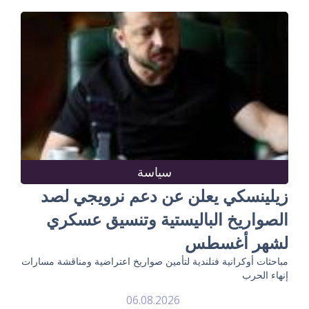
سياسة
زيلينسكي يعلن عن دعم نرويجي لصد
الصواريخ الباليستية وتنسيق عسكري
لشهر أغسطس
مباحثات أوكرانية فنلندية لتأمين صواريخ اعتراضية ومناقشة مسارات
إنهاء الحرب
06.08.2026