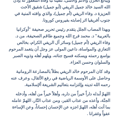
وببالغ الحزن والألم والأسى، تلقينا نبأ وفاة المغفور له بإذن
الله السيد خالد جميل الريفي (أبو جميل) شقيق الأخت
العزيزة د. وفاء الريفي (أم جميل)، والذي وافته المنية في
جنوب أفريقيا اثر إصابته بفيروس كورونا.
وبهذا المصاب الجلل يتقدم رئيس تحرير صحيفة "أوكرانيا
بالعربية" د. محمد فرج الله وجميع طاقم الصحيفة، من
د.
وفاء الريفي (أم جميل)
وسائر آل الريفي الكرام، بخالص
التعازي والمواساة، داعين المولى عز وجل أن يتغمد المرحوم
بواسع رحمته ويسكنه فسيح جناته، ويلهم أهله وذويه الصبر
والسلوان وحسن العزاء.
وقد كان المرحوم خالد الريفي بطلاً بالمصارعة الرومانية
وحاصل على الأوسمة الرياضية في رفع الأثقال، وعرف عنه
رحمه الله تدينه وإ
لتزامه
بتعاليم الشريعة ألإسلامية.
اللهمّ أبدله داراً خيراً من داره، وأهلاً خيراً من أهله، وأدخله
الجنّة، وأعذه من عذاب القبر، ومن عذاب النّار، اللهمّ عامله
بما أنت أهله، اللهمّ اجزه عن الإحسان إحساناً، وعن الإساءة
عفواً وغفرانا .