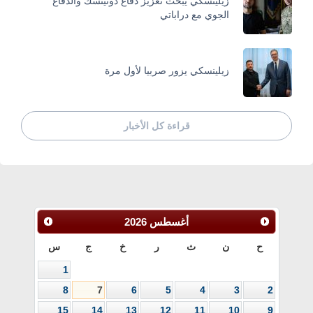
زيلينسكي يبحث تعزيز دفاع دونيتسك والدفاع
الجوي مع دراباتي
زيلينسكي يزور صربيا لأول مرة
قراءة كل الأخبار
أغسطس
2026
ح
ن
ث
ر
خ
ج
س
1
8
7
6
5
4
3
2
15
14
13
12
11
10
9