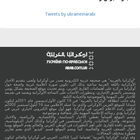
Tweets by ukraineinarabi
"أوكرانيا بالعربية" هي صحيفة عربية الكترونية تصدر من أوكرانيا وتُعنى بتقديم الأخبار
الأوكرانية باللغة العربية ساعية بذلك الى تكوين صورة اعلامية عربية واضحة حول
أوكرانيا مركزة على اهتمامات القارئ العربي، ويتم تحديث موقع الصحيفة بشكل يومي
ومستمر بالسبق الإخباري، وبتطورات الأحداث على الساحة الأوكرانية ويعتمد في تقديمه
للاخبار على المهنية والموضوعية والحيادية التامة.
وقد جائت انطلاقة "أوكرانيا بالعربية" في 16 كانون الأول/ديسمبر عام 2011م لتكون
امتدادا للموقع العربي الاوكراني والذي بدأ عمله الاعلامي منذ 16 أيلول/سبتمبر 2003م
لتكون رائدة الاعلام العربي في أوكرانيا. فهو أول موقع الكتروني أخباري عربي في
أوكرانيا يؤدي رسالته الاعلامية المهنية بكل شفافية و موضوعية.
ويضم الموقع أقساماً تغطي: الأخبار السياسية، والاقتصادية، والرياضية، والاخبار
المتنوعة، وأخبار الجاليات، وأخبار المسلمين في أوكرانيا وكذلك أخبار الدبلوماسية،
ولتقديم نافذة للقارئ على أهم التطورات في الوطن العربي والعالم يقدم الموقع يوميا
أقوال الصحف العربية والعالمية. كما ويضم الموقع قسم "فيديو" الذي يضم تقارير
مصوَّرة بمختلف المجالات.
وقد أولت "أوكرانيا بالعربية" اهتماما كبيرا للكاتب العربي في أوكرانيا والعالم لتكون