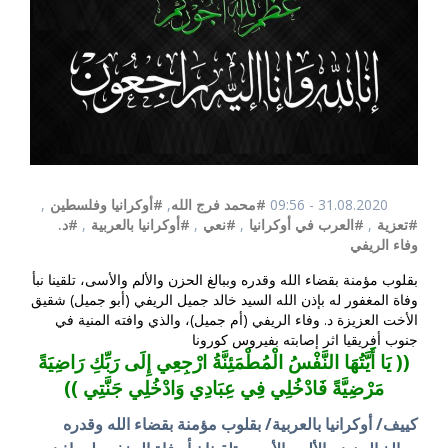
31.08.2020 - 09:56
#محمد فرج الله
,
#أوكرانيا وفلسطين
,
#تعزية
,
#العرب في أوكرانيا
,
#نعي
,
#أوكرانيا بالعربية
,
#د.
وفاء الريفي
بقلوب مؤمنة بقضاء الله وقدره وببالغ الحزن والألم والأسى، تلقينا نبأ
وفاة المغفور له بإذن الله السيد خالد جميل الريفي (أبو جميل) شقيق
الأخت العزيزة د. وفاء الريفي (أم جميل)، والذي وافته المنية في
جنوب أفريقيا اثر إصابته بفيروس كورونا
(( يَا أَيَّتُهَا النَّفْسُ الْمُطْمَئِنَّةُ ارْجِعِي إِلَى رَبِّكِ رَاضِيَةً
مَرْضِيَّةً فَادْخُلِي فِي عِبَادِي وَادْخُلِي جَنَّتِي ))
كييف/ أوكرانيا بالعربية/ بقلوب مؤمنة بقضاء الله وقدره